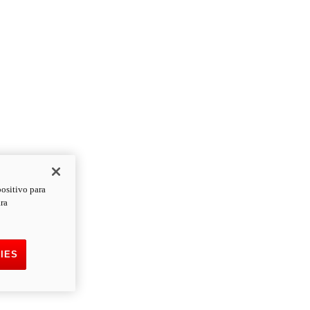
positivo para
ara
IES