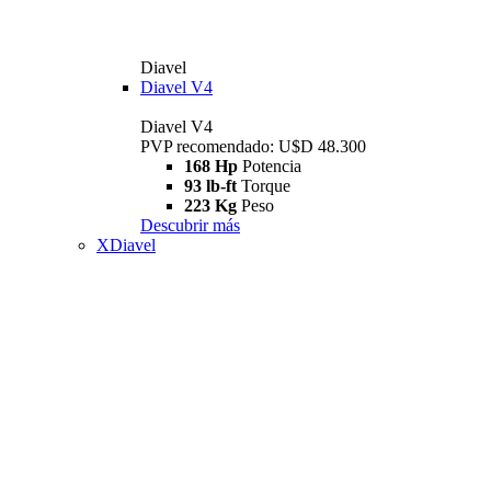
Diavel
Diavel V4
Diavel V4
PVP recomendado: U$D 48.300
168 Hp
Potencia
93 lb-ft
Torque
223 Kg
Peso
Descubrir más
XDiavel