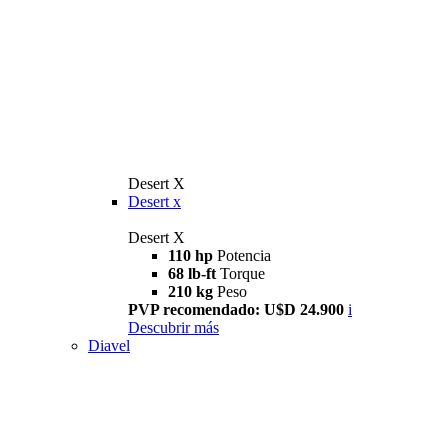
Desert X
Desert x
Desert X
110 hp
Potencia
68 lb-ft
Torque
210 kg
Peso
PVP recomendado: U$D 24.900
i
Descubrir más
Diavel