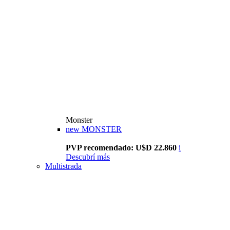
Monster
new
MONSTER
PVP recomendado: U$D 22.860
i
Descubrí más
Multistrada