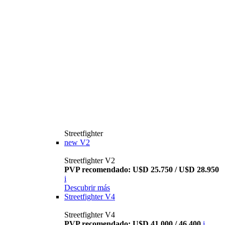
Streetfighter
new
V2
Streetfighter V2
PVP recomendado: U$D 25.750 / U$D 28.950
i
Descubrir más
Streetfighter V4
Streetfighter V4
PVP recomendado: U$D 41.000 / 46.400
i