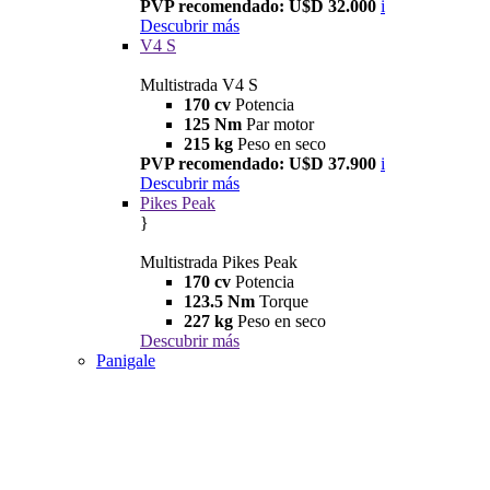
PVP recomendado: U$D 32.000
i
Descubrir más
V4 S
Multistrada V4 S
170 cv
Potencia
125 Nm
Par motor
215 kg
Peso en seco
PVP recomendado: U$D 37.900
i
Descubrir más
Pikes Peak
}
Multistrada Pikes Peak
170 cv
Potencia
123.5 Nm
Torque
227 kg
Peso en seco
Descubrir más
Panigale