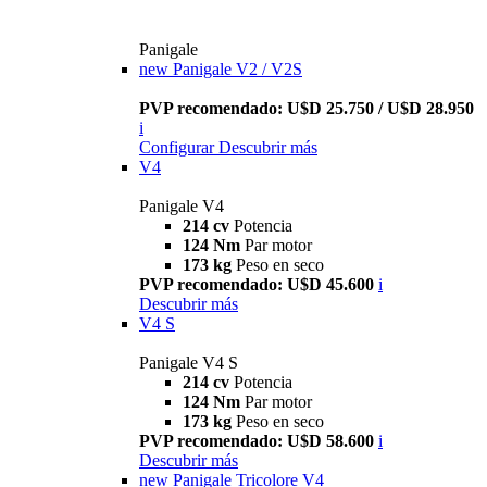
Panigale
new
Panigale V2 / V2S
PVP recomendado: U$D 25.750 / U$D 28.950
i
Configurar
Descubrir más
V4
Panigale V4
214 cv
Potencia
124 Nm
Par motor
173 kg
Peso en seco
PVP recomendado: U$D 45.600
i
Descubrir más
V4 S
Panigale V4 S
214 cv
Potencia
124 Nm
Par motor
173 kg
Peso en seco
PVP recomendado: U$D 58.600
i
Descubrir más
new
Panigale Tricolore V4