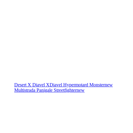
Desert X
Diavel
XDiavel
Hypermotard
Monster
new
Multistrada
Panigale
Streetfighter
new