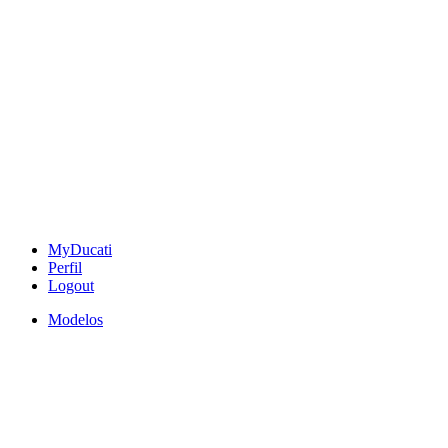
MyDucati
Perfil
Logout
Modelos