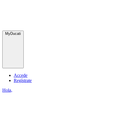
MyDucati
Accede
Regístrate
Hola,