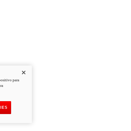
positivo para
ara
IES