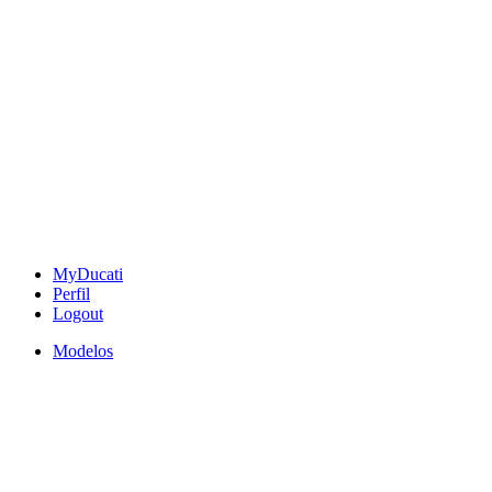
MyDucati
Perfil
Logout
Modelos