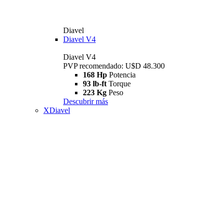
Diavel
Diavel V4
Diavel V4
PVP recomendado: U$D 48.300
168 Hp
Potencia
93 lb-ft
Torque
223 Kg
Peso
Descubrir más
XDiavel