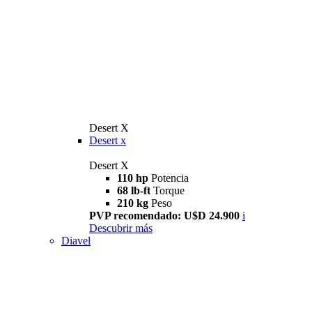
Desert X
Desert x
Desert X
110 hp
Potencia
68 lb-ft
Torque
210 kg
Peso
PVP recomendado: U$D 24.900
i
Descubrir más
Diavel