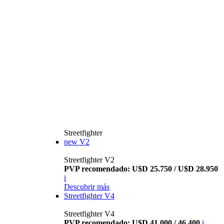
Streetfighter
new
V2
Streetfighter V2
PVP recomendado: U$D 25.750 / U$D 28.950
i
Descubrir más
Streetfighter V4
Streetfighter V4
PVP recomendado: U$D 41.000 / 46.400
i