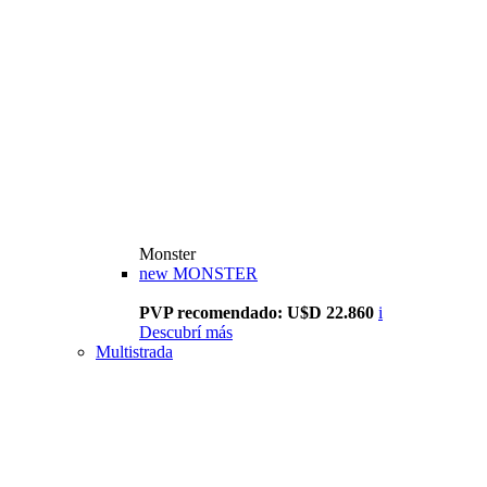
Monster
new
MONSTER
PVP recomendado: U$D 22.860
i
Descubrí más
Multistrada