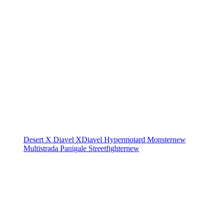
Desert X
Diavel
XDiavel
Hypermotard
Monster
new
Multistrada
Panigale
Streetfighter
new