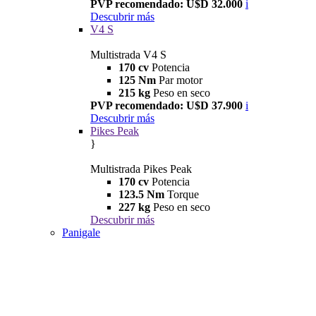
PVP recomendado: U$D 32.000
i
Descubrir más
V4 S
Multistrada V4 S
170 cv
Potencia
125 Nm
Par motor
215 kg
Peso en seco
PVP recomendado: U$D 37.900
i
Descubrir más
Pikes Peak
}
Multistrada Pikes Peak
170 cv
Potencia
123.5 Nm
Torque
227 kg
Peso en seco
Descubrir más
Panigale