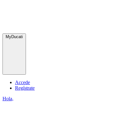
MyDucati
Accede
Regístrate
Hola,