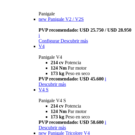
Panigale
new
Panigale V2 / V2S
PVP recomendado: U$D 25.750 / U$D 28.950
i
Configurar
Descubrir más
V4
Panigale V4
214 cv
Potencia
124 Nm
Par motor
173 kg
Peso en seco
PVP recomendado: U$D 45.600
i
Descubrir más
V4 S
Panigale V4 S
214 cv
Potencia
124 Nm
Par motor
173 kg
Peso en seco
PVP recomendado: U$D 58.600
i
Descubrir más
new
Panigale Tricolore V4