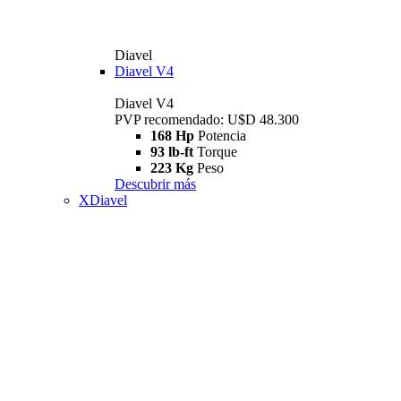
Diavel
Diavel V4
Diavel V4
PVP recomendado: U$D 48.300
168 Hp
Potencia
93 lb-ft
Torque
223 Kg
Peso
Descubrir más
XDiavel