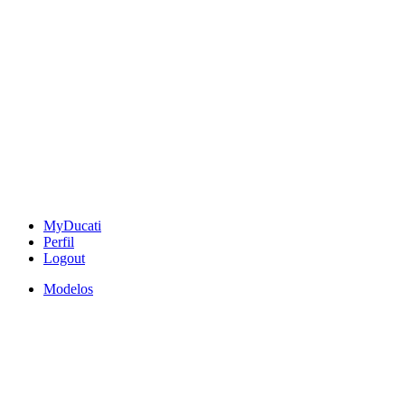
MyDucati
Perfil
Logout
Modelos