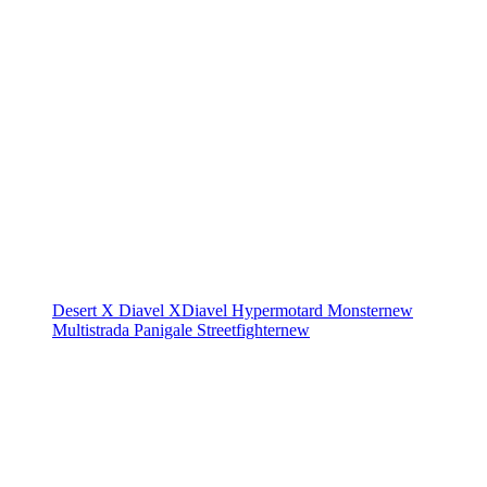
Desert X
Diavel
XDiavel
Hypermotard
Monster
new
Multistrada
Panigale
Streetfighter
new