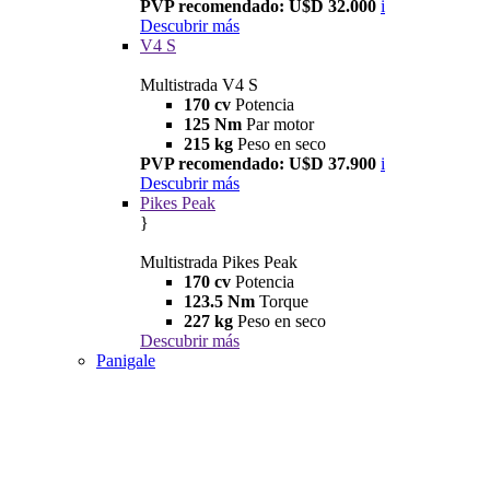
PVP recomendado: U$D 32.000
i
Descubrir más
V4 S
Multistrada V4 S
170 cv
Potencia
125 Nm
Par motor
215 kg
Peso en seco
PVP recomendado: U$D 37.900
i
Descubrir más
Pikes Peak
}
Multistrada Pikes Peak
170 cv
Potencia
123.5 Nm
Torque
227 kg
Peso en seco
Descubrir más
Panigale