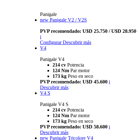
Panigale
new
Panigale V2 / V2S
PVP recomendado: U$D 25.750 / U$D 28.950
i
Configurar
Descubrir más
V4
Panigale V4
214 cv
Potencia
124 Nm
Par motor
173 kg
Peso en seco
PVP recomendado: U$D 45.600
i
Descubrir más
V4 S
Panigale V4 S
214 cv
Potencia
124 Nm
Par motor
173 kg
Peso en seco
PVP recomendado: U$D 58.600
i
Descubrir más
new
Panigale Tricolore V4