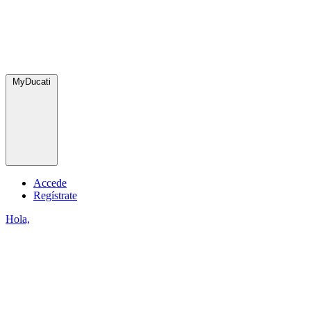
MyDucati
Accede
Regístrate
Hola,