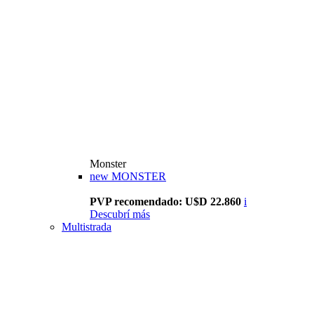
Monster
new
MONSTER
PVP recomendado: U$D 22.860
i
Descubrí más
Multistrada