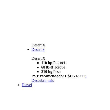
Desert X
Desert x
Desert X
110 hp
Potencia
68 lb-ft
Torque
210 kg
Peso
PVP recomendado: U$D 24.900
i
Descubrir más
Diavel