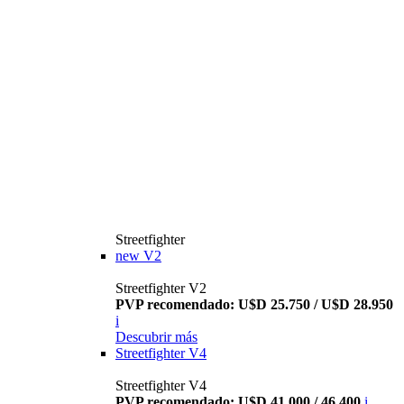
Streetfighter
new
V2
Streetfighter V2
PVP recomendado: U$D 25.750 / U$D 28.950
i
Descubrir más
Streetfighter V4
Streetfighter V4
PVP recomendado: U$D 41.000 / 46.400
i