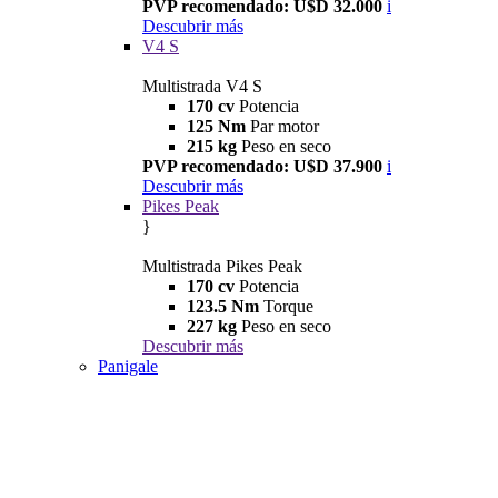
PVP recomendado: U$D 32.000
i
Descubrir más
V4 S
Multistrada V4 S
170 cv
Potencia
125 Nm
Par motor
215 kg
Peso en seco
PVP recomendado: U$D 37.900
i
Descubrir más
Pikes Peak
}
Multistrada Pikes Peak
170 cv
Potencia
123.5 Nm
Torque
227 kg
Peso en seco
Descubrir más
Panigale