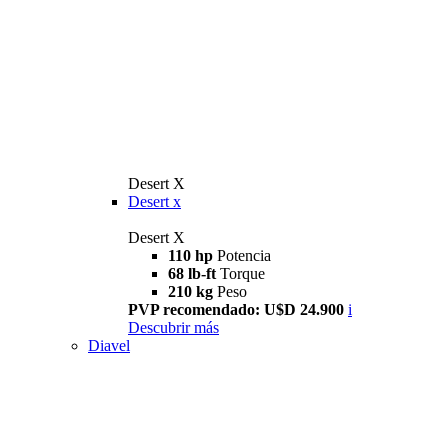
Desert X
Desert x
Desert X
110 hp
Potencia
68 lb-ft
Torque
210 kg
Peso
PVP recomendado: U$D 24.900
i
Descubrir más
Diavel