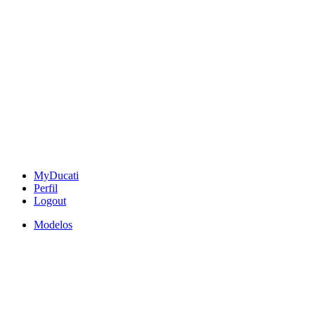
MyDucati
Perfil
Logout
Modelos