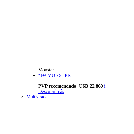
Monster
new
MONSTER
PVP recomendado: U$D 22.860
i
Descubrí más
Multistrada