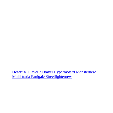
Desert X
Diavel
XDiavel
Hypermotard
Monster
new
Multistrada
Panigale
Streetfighter
new