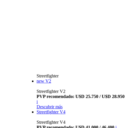
Streetfighter
new
V2
Streetfighter V2
PVP recomendado: U$D 25.750 / U$D 28.950
i
Descubrir más
Streetfighter V4
Streetfighter V4
PVP recomendado: U$D 41.000 / 46.400
i