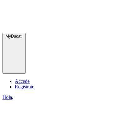
MyDucati
Accede
Regístrate
Hola,