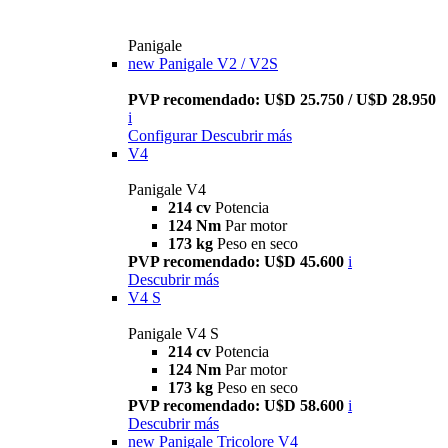
Panigale
new
Panigale V2 / V2S
PVP recomendado: U$D 25.750 / U$D 28.950
i
Configurar
Descubrir más
V4
Panigale V4
214 cv
Potencia
124 Nm
Par motor
173 kg
Peso en seco
PVP recomendado: U$D 45.600
i
Descubrir más
V4 S
Panigale V4 S
214 cv
Potencia
124 Nm
Par motor
173 kg
Peso en seco
PVP recomendado: U$D 58.600
i
Descubrir más
new
Panigale Tricolore V4