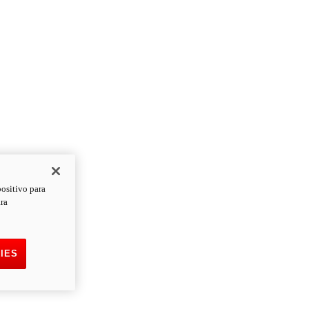
positivo para
ara
IES