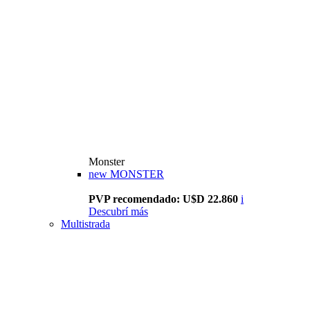
Monster
new
MONSTER
PVP recomendado: U$D 22.860
i
Descubrí más
Multistrada