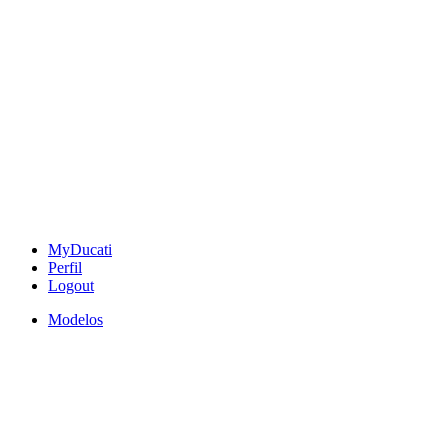
MyDucati
Perfil
Logout
Modelos