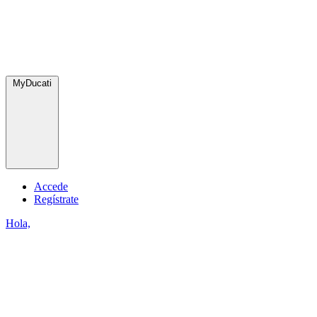
MyDucati
Accede
Regístrate
Hola,