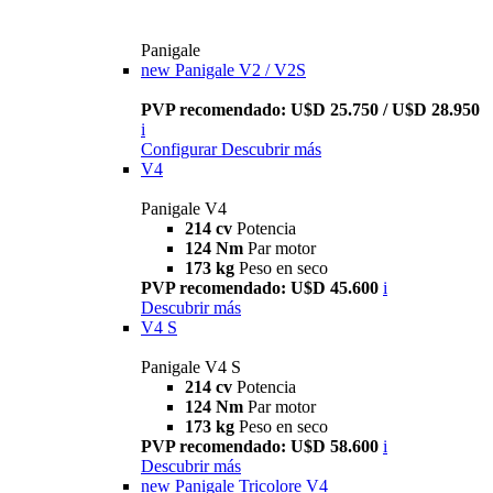
Panigale
new
Panigale V2 / V2S
PVP recomendado: U$D 25.750 / U$D 28.950
i
Configurar
Descubrir más
V4
Panigale V4
214 cv
Potencia
124 Nm
Par motor
173 kg
Peso en seco
PVP recomendado: U$D 45.600
i
Descubrir más
V4 S
Panigale V4 S
214 cv
Potencia
124 Nm
Par motor
173 kg
Peso en seco
PVP recomendado: U$D 58.600
i
Descubrir más
new
Panigale Tricolore V4