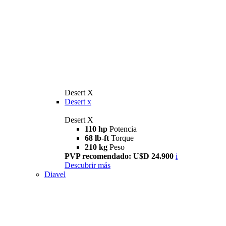
Desert X
Desert x
Desert X
110 hp
Potencia
68 lb-ft
Torque
210 kg
Peso
PVP recomendado: U$D 24.900
i
Descubrir más
Diavel