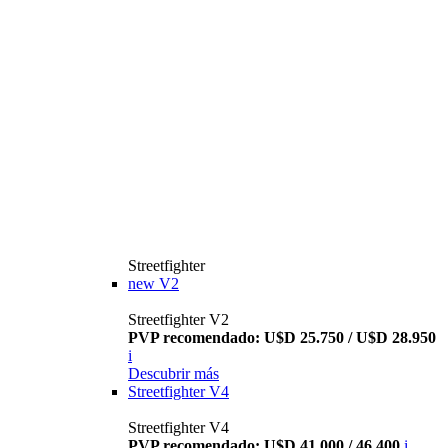
Streetfighter
new
V2
Streetfighter V2
PVP recomendado: U$D 25.750 / U$D 28.950
i
Descubrir más
Streetfighter V4
Streetfighter V4
PVP recomendado: U$D 41.000 / 46.400
i