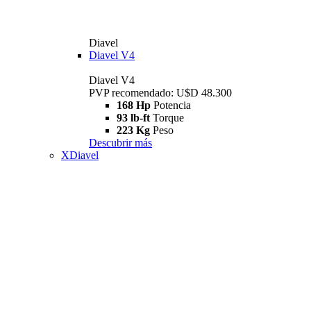
Diavel
Diavel V4
Diavel V4
PVP recomendado: U$D 48.300
168 Hp
Potencia
93 lb-ft
Torque
223 Kg
Peso
Descubrir más
XDiavel