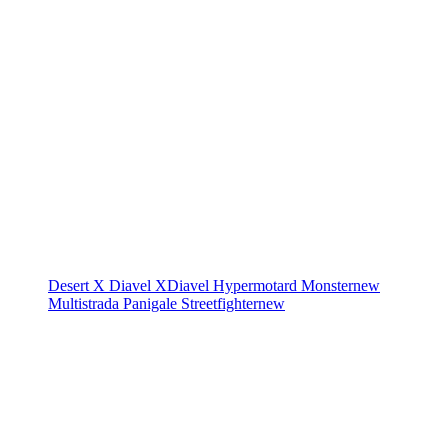
Desert X
Diavel
XDiavel
Hypermotard
Monster
new
Multistrada
Panigale
Streetfighter
new