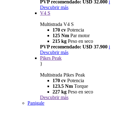
PVP recomendado: U$D 32.000
i
Descubrir más
V4 S
Multistrada V4 S
170 cv
Potencia
125 Nm
Par motor
215 kg
Peso en seco
PVP recomendado: U$D 37.900
i
Descubrir más
Pikes Peak
}
Multistrada Pikes Peak
170 cv
Potencia
123.5 Nm
Torque
227 kg
Peso en seco
Descubrir más
Panigale