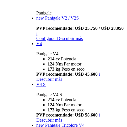
Panigale
new
Panigale V2 / V2S
PVP recomendado: U$D 25.750 / U$D 28.950
i
Configurar
Descubrir más
V4
Panigale V4
214 cv
Potencia
124 Nm
Par motor
173 kg
Peso en seco
PVP recomendado: U$D 45.600
i
Descubrir más
V4 S
Panigale V4 S
214 cv
Potencia
124 Nm
Par motor
173 kg
Peso en seco
PVP recomendado: U$D 58.600
i
Descubrir más
new
Panigale Tricolore V4