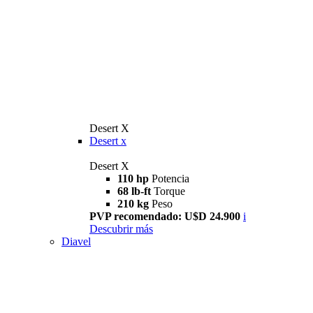
Desert X
Desert x
Desert X
110 hp
Potencia
68 lb-ft
Torque
210 kg
Peso
PVP recomendado: U$D 24.900
i
Descubrir más
Diavel