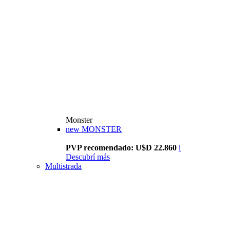
Monster
new
MONSTER
PVP recomendado: U$D 22.860
i
Descubrí más
Multistrada