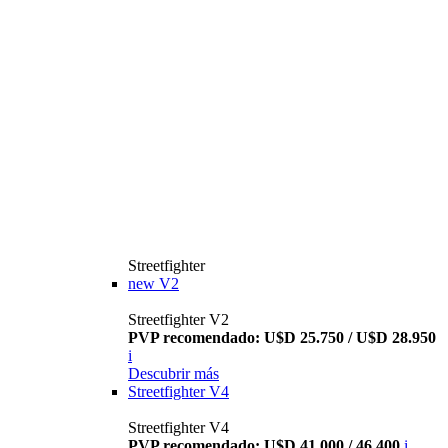
Streetfighter
new
V2
Streetfighter V2
PVP recomendado: U$D 25.750 / U$D 28.950
i
Descubrir más
Streetfighter V4
Streetfighter V4
PVP recomendado: U$D 41.000 / 46.400
i