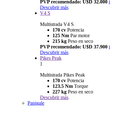
PVP recomendado: U$D 32.000
i
Descubrir más
V4 S
Multistrada V4 S
170 cv
Potencia
125 Nm
Par motor
215 kg
Peso en seco
PVP recomendado: U$D 37.900
i
Descubrir más
Pikes Peak
}
Multistrada Pikes Peak
170 cv
Potencia
123.5 Nm
Torque
227 kg
Peso en seco
Descubrir más
Panigale