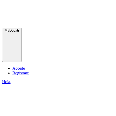
MyDucati
Accede
Regístrate
Hola,