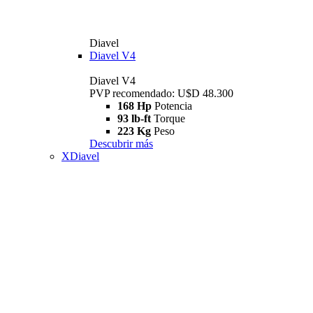
Diavel
Diavel V4
Diavel V4
PVP recomendado: U$D 48.300
168 Hp
Potencia
93 lb-ft
Torque
223 Kg
Peso
Descubrir más
XDiavel