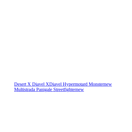
Desert X
Diavel
XDiavel
Hypermotard
Monster
new
Multistrada
Panigale
Streetfighter
new