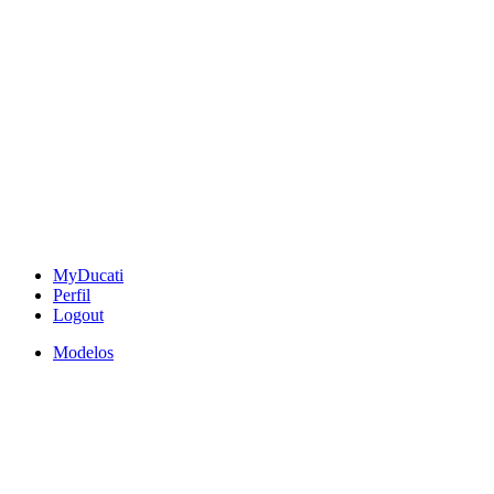
MyDucati
Perfil
Logout
Modelos