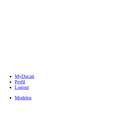
MyDucati
Perfil
Logout
Modelos