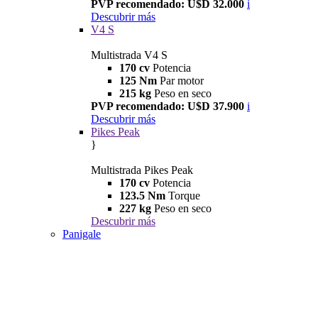
PVP recomendado: U$D 32.000
i
Descubrir más
V4 S
Multistrada V4 S
170 cv
Potencia
125 Nm
Par motor
215 kg
Peso en seco
PVP recomendado: U$D 37.900
i
Descubrir más
Pikes Peak
}
Multistrada Pikes Peak
170 cv
Potencia
123.5 Nm
Torque
227 kg
Peso en seco
Descubrir más
Panigale