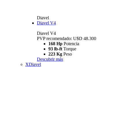
Diavel
Diavel V4
Diavel V4
PVP recomendado: U$D 48.300
168 Hp
Potencia
93 lb-ft
Torque
223 Kg
Peso
Descubrir más
XDiavel