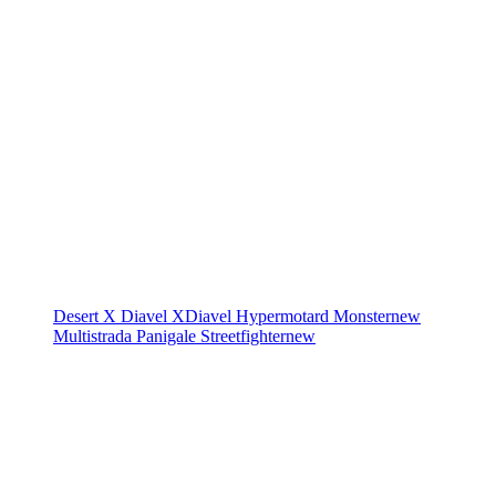
Desert X
Diavel
XDiavel
Hypermotard
Monster
new
Multistrada
Panigale
Streetfighter
new