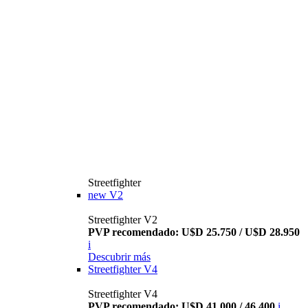
Streetfighter
new
V2
Streetfighter V2
PVP recomendado: U$D 25.750 / U$D 28.950
i
Descubrir más
Streetfighter V4
Streetfighter V4
PVP recomendado: U$D 41.000 / 46.400
i