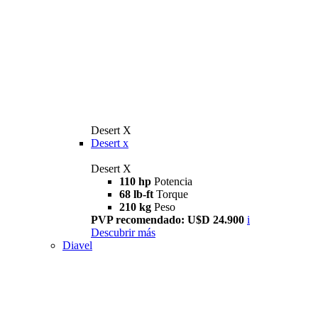
Desert X
Desert x
Desert X
110 hp
Potencia
68 lb-ft
Torque
210 kg
Peso
PVP recomendado: U$D 24.900
i
Descubrir más
Diavel