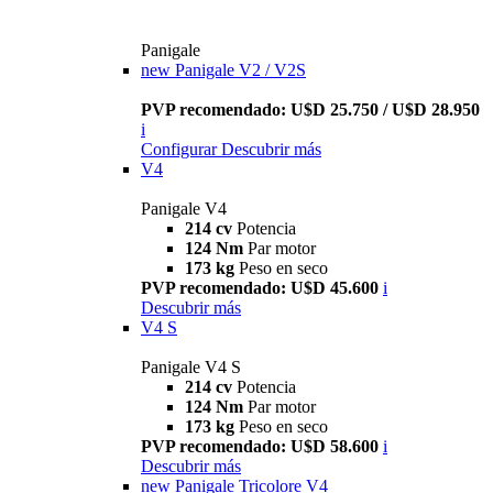
Panigale
new
Panigale V2 / V2S
PVP recomendado: U$D 25.750 / U$D 28.950
i
Configurar
Descubrir más
V4
Panigale V4
214 cv
Potencia
124 Nm
Par motor
173 kg
Peso en seco
PVP recomendado: U$D 45.600
i
Descubrir más
V4 S
Panigale V4 S
214 cv
Potencia
124 Nm
Par motor
173 kg
Peso en seco
PVP recomendado: U$D 58.600
i
Descubrir más
new
Panigale Tricolore V4