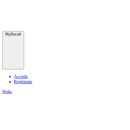
MyDucati
Accede
Regístrate
Hola,