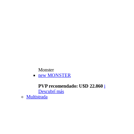
Monster
new
MONSTER
PVP recomendado: U$D 22.860
i
Descubrí más
Multistrada