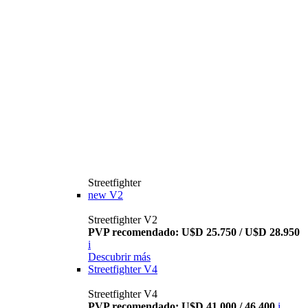
Streetfighter
new
V2
Streetfighter V2
PVP recomendado: U$D 25.750 / U$D 28.950
i
Descubrir más
Streetfighter V4
Streetfighter V4
PVP recomendado: U$D 41.000 / 46.400
i