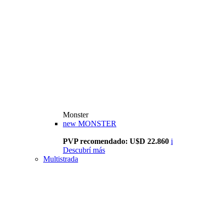
Monster
new
MONSTER
PVP recomendado: U$D 22.860
i
Descubrí más
Multistrada