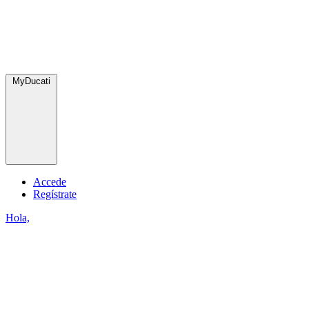
MyDucati
Accede
Regístrate
Hola,