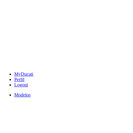
MyDucati
Perfil
Logout
Modelos