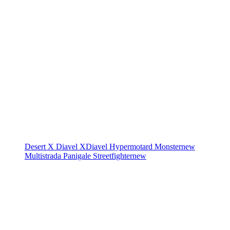
Desert X
Diavel
XDiavel
Hypermotard
Monster
new
Multistrada
Panigale
Streetfighter
new