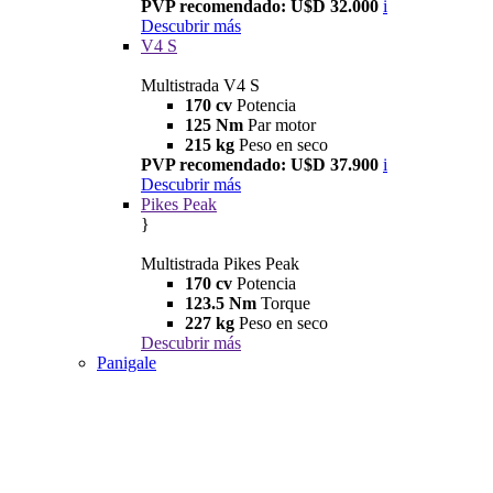
PVP recomendado: U$D 32.000
i
Descubrir más
V4 S
Multistrada V4 S
170 cv
Potencia
125 Nm
Par motor
215 kg
Peso en seco
PVP recomendado: U$D 37.900
i
Descubrir más
Pikes Peak
}
Multistrada Pikes Peak
170 cv
Potencia
123.5 Nm
Torque
227 kg
Peso en seco
Descubrir más
Panigale