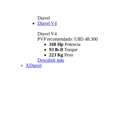
Diavel
Diavel V4
Diavel V4
PVP recomendado: U$D 48.300
168 Hp
Potencia
93 lb-ft
Torque
223 Kg
Peso
Descubrir más
XDiavel