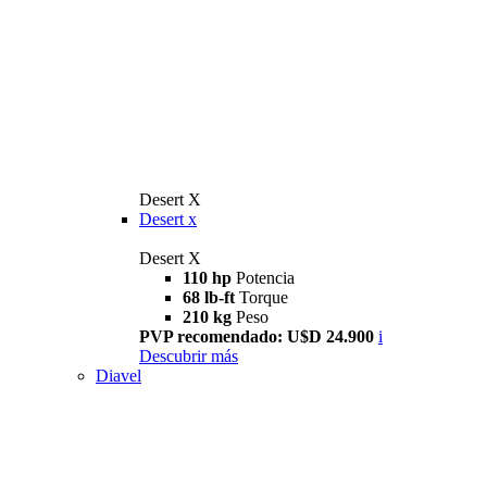
Desert X
Desert x
Desert X
110 hp
Potencia
68 lb-ft
Torque
210 kg
Peso
PVP recomendado: U$D 24.900
i
Descubrir más
Diavel