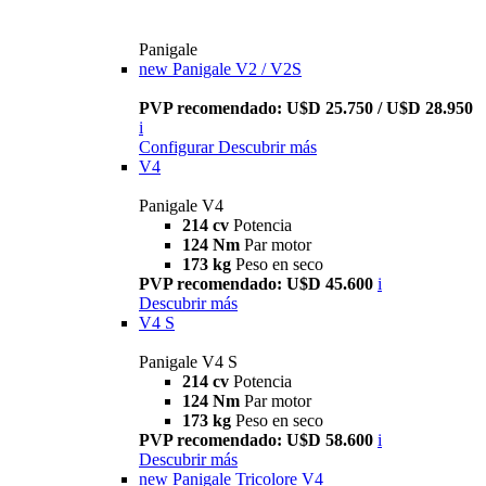
Panigale
new
Panigale V2 / V2S
PVP recomendado: U$D 25.750 / U$D 28.950
i
Configurar
Descubrir más
V4
Panigale V4
214 cv
Potencia
124 Nm
Par motor
173 kg
Peso en seco
PVP recomendado: U$D 45.600
i
Descubrir más
V4 S
Panigale V4 S
214 cv
Potencia
124 Nm
Par motor
173 kg
Peso en seco
PVP recomendado: U$D 58.600
i
Descubrir más
new
Panigale Tricolore V4