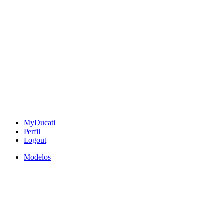
MyDucati
Perfil
Logout
Modelos