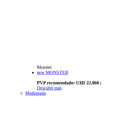
Monster
new
MONSTER
PVP recomendado: U$D 22.860
i
Descubrí más
Multistrada