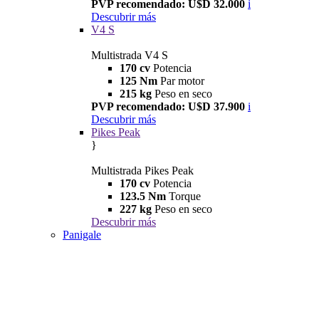
PVP recomendado: U$D 32.000
i
Descubrir más
V4 S
Multistrada V4 S
170 cv
Potencia
125 Nm
Par motor
215 kg
Peso en seco
PVP recomendado: U$D 37.900
i
Descubrir más
Pikes Peak
}
Multistrada Pikes Peak
170 cv
Potencia
123.5 Nm
Torque
227 kg
Peso en seco
Descubrir más
Panigale