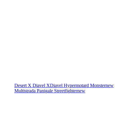
Desert X
Diavel
XDiavel
Hypermotard
Monster
new
Multistrada
Panigale
Streetfighter
new