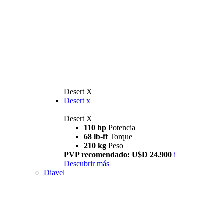
Desert X
Desert x
Desert X
110 hp
Potencia
68 lb-ft
Torque
210 kg
Peso
PVP recomendado: U$D 24.900
i
Descubrir más
Diavel