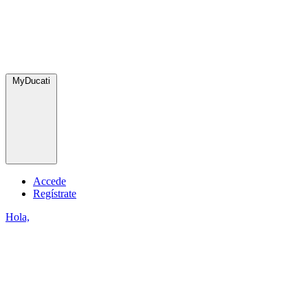
MyDucati
Accede
Regístrate
Hola,