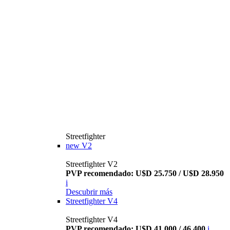
Streetfighter
new
V2
Streetfighter V2
PVP recomendado: U$D 25.750 / U$D 28.950
i
Descubrir más
Streetfighter V4
Streetfighter V4
PVP recomendado: U$D 41.000 / 46.400
i