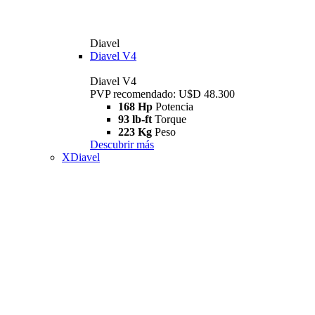
Diavel
Diavel V4
Diavel V4
PVP recomendado: U$D 48.300
168 Hp
Potencia
93 lb-ft
Torque
223 Kg
Peso
Descubrir más
XDiavel