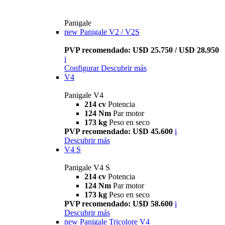
Panigale
new
Panigale V2 / V2S
PVP recomendado: U$D 25.750 / U$D 28.950
i
Configurar
Descubrir más
V4
Panigale V4
214 cv
Potencia
124 Nm
Par motor
173 kg
Peso en seco
PVP recomendado: U$D 45.600
i
Descubrir más
V4 S
Panigale V4 S
214 cv
Potencia
124 Nm
Par motor
173 kg
Peso en seco
PVP recomendado: U$D 58.600
i
Descubrir más
new
Panigale Tricolore V4