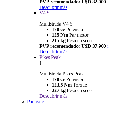
PVP recomendado: U$D 32.000
i
Descubrir más
V4 S
Multistrada V4 S
170 cv
Potencia
125 Nm
Par motor
215 kg
Peso en seco
PVP recomendado: U$D 37.900
i
Descubrir más
Pikes Peak
}
Multistrada Pikes Peak
170 cv
Potencia
123.5 Nm
Torque
227 kg
Peso en seco
Descubrir más
Panigale