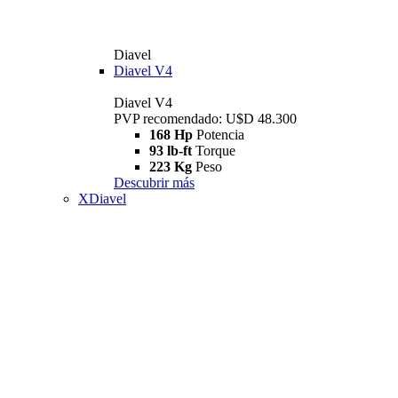
Diavel
Diavel V4
Diavel V4
PVP recomendado: U$D 48.300
168 Hp
Potencia
93 lb-ft
Torque
223 Kg
Peso
Descubrir más
XDiavel