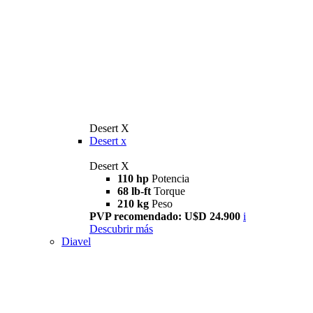
Desert X
Desert x
Desert X
110 hp
Potencia
68 lb-ft
Torque
210 kg
Peso
PVP recomendado: U$D 24.900
i
Descubrir más
Diavel