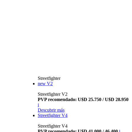
Streetfighter
new
V2
Streetfighter V2
PVP recomendado: U$D 25.750 / U$D 28.950
i
Descubrir más
Streetfighter V4
Streetfighter V4
PVP recomendado: U$D 41.000 / 46.400
i