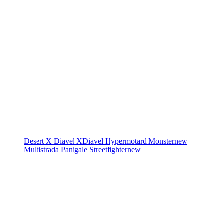
Desert X
Diavel
XDiavel
Hypermotard
Monster
new
Multistrada
Panigale
Streetfighter
new