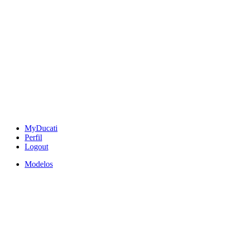
MyDucati
Perfil
Logout
Modelos