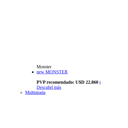
Monster
new
MONSTER
PVP recomendado: U$D 22.860
i
Descubrí más
Multistrada