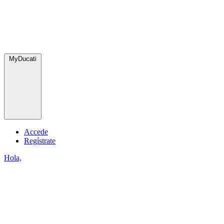
MyDucati
Accede
Regístrate
Hola,