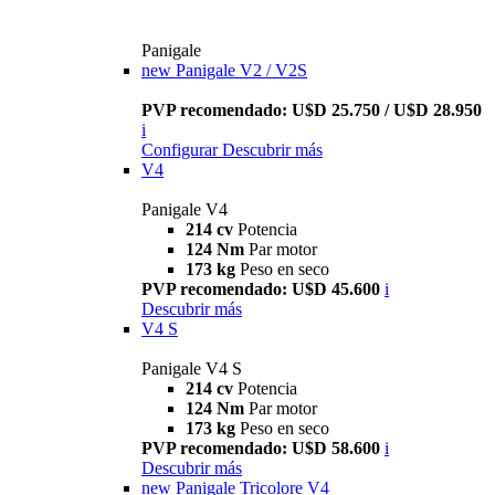
Panigale
new
Panigale V2 / V2S
PVP recomendado: U$D 25.750 / U$D 28.950
i
Configurar
Descubrir más
V4
Panigale V4
214 cv
Potencia
124 Nm
Par motor
173 kg
Peso en seco
PVP recomendado: U$D 45.600
i
Descubrir más
V4 S
Panigale V4 S
214 cv
Potencia
124 Nm
Par motor
173 kg
Peso en seco
PVP recomendado: U$D 58.600
i
Descubrir más
new
Panigale Tricolore V4