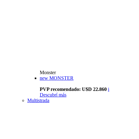
Monster
new
MONSTER
PVP recomendado: U$D 22.860
i
Descubrí más
Multistrada