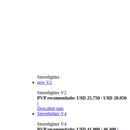
Streetfighter
new
V2
Streetfighter V2
PVP recomendado: U$D 25.750 / U$D 28.950
i
Descubrir más
Streetfighter V4
Streetfighter V4
PVP recomendado: U$D 41.000 / 46.400
i