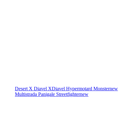
Desert X
Diavel
XDiavel
Hypermotard
Monster
new
Multistrada
Panigale
Streetfighter
new