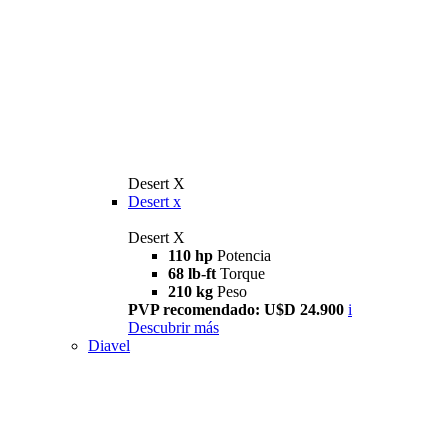
Desert X
Desert x
Desert X
110 hp
Potencia
68 lb-ft
Torque
210 kg
Peso
PVP recomendado: U$D 24.900
i
Descubrir más
Diavel