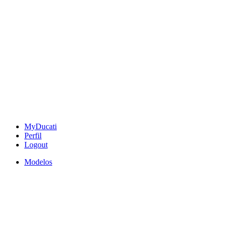
MyDucati
Perfil
Logout
Modelos