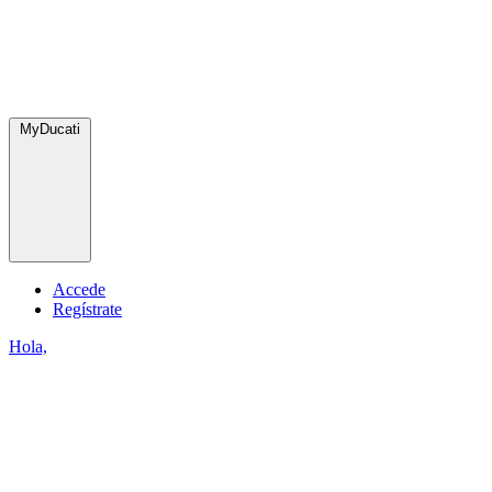
MyDucati
Accede
Regístrate
Hola,