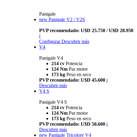
Panigale
new
Panigale V2 / V2S
PVP recomendado: U$D 25.750 / U$D 28.950
i
Configurar
Descubrir más
V4
Panigale V4
214 cv
Potencia
124 Nm
Par motor
173 kg
Peso en seco
PVP recomendado: U$D 45.600
i
Descubrir más
V4 S
Panigale V4 S
214 cv
Potencia
124 Nm
Par motor
173 kg
Peso en seco
PVP recomendado: U$D 58.600
i
Descubrir más
new
Panigale Tricolore V4