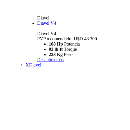
Diavel
Diavel V4
Diavel V4
PVP recomendado: U$D 48.300
168 Hp
Potencia
93 lb-ft
Torque
223 Kg
Peso
Descubrir más
XDiavel