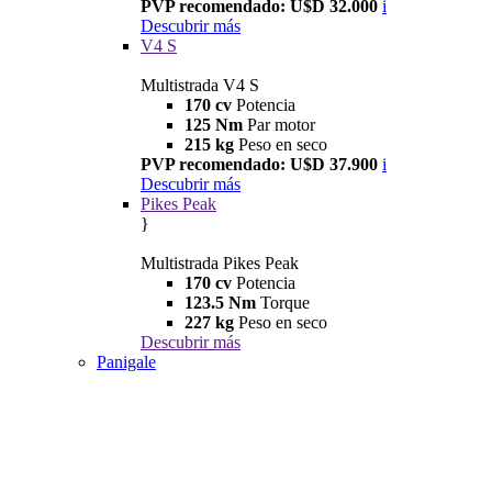
PVP recomendado: U$D 32.000
i
Descubrir más
V4 S
Multistrada V4 S
170 cv
Potencia
125 Nm
Par motor
215 kg
Peso en seco
PVP recomendado: U$D 37.900
i
Descubrir más
Pikes Peak
}
Multistrada Pikes Peak
170 cv
Potencia
123.5 Nm
Torque
227 kg
Peso en seco
Descubrir más
Panigale