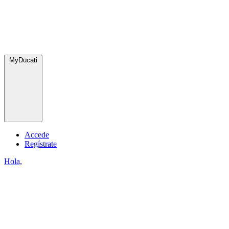
MyDucati
Accede
Regístrate
Hola,