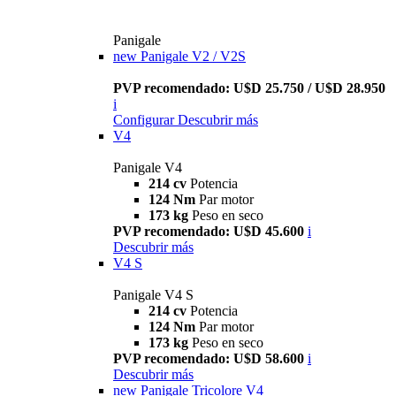
Panigale
new
Panigale V2 / V2S
PVP recomendado: U$D 25.750 / U$D 28.950
i
Configurar
Descubrir más
V4
Panigale V4
214 cv
Potencia
124 Nm
Par motor
173 kg
Peso en seco
PVP recomendado: U$D 45.600
i
Descubrir más
V4 S
Panigale V4 S
214 cv
Potencia
124 Nm
Par motor
173 kg
Peso en seco
PVP recomendado: U$D 58.600
i
Descubrir más
new
Panigale Tricolore V4