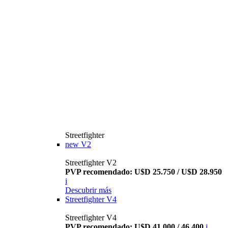
Streetfighter
new
V2
Streetfighter V2
PVP recomendado: U$D 25.750 / U$D 28.950
i
Descubrir más
Streetfighter V4
Streetfighter V4
PVP recomendado: U$D 41.000 / 46.400
i