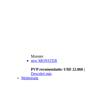
Monster
new
MONSTER
PVP recomendado: U$D 22.860
i
Descubrí más
Multistrada