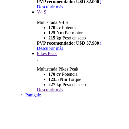
PVP recomendado: U$D 32.000
i
Descubrir más
V4 S
Multistrada V4 S
170 cv
Potencia
125 Nm
Par motor
215 kg
Peso en seco
PVP recomendado: U$D 37.900
i
Descubrir más
Pikes Peak
}
Multistrada Pikes Peak
170 cv
Potencia
123.5 Nm
Torque
227 kg
Peso en seco
Descubrir más
Panigale