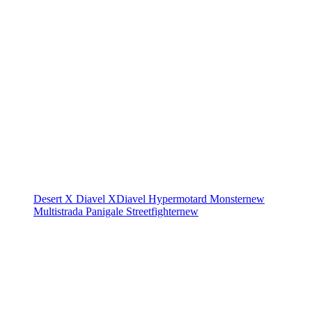
Desert X
Diavel
XDiavel
Hypermotard
Monster
new
Multistrada
Panigale
Streetfighter
new