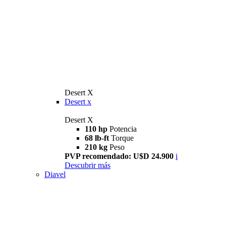
Desert X
Desert x
Desert X
110 hp
Potencia
68 lb-ft
Torque
210 kg
Peso
PVP recomendado: U$D 24.900
i
Descubrir más
Diavel