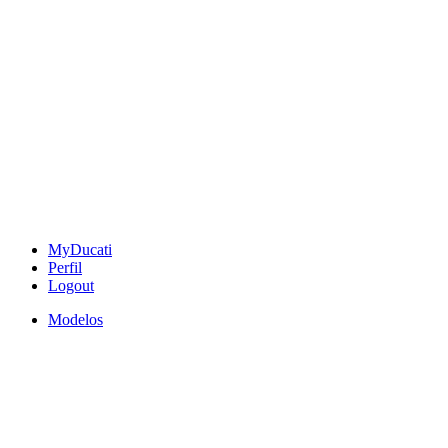
MyDucati
Perfil
Logout
Modelos