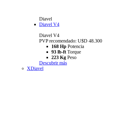
Diavel
Diavel V4
Diavel V4
PVP recomendado: U$D 48.300
168 Hp
Potencia
93 lb-ft
Torque
223 Kg
Peso
Descubrir más
XDiavel