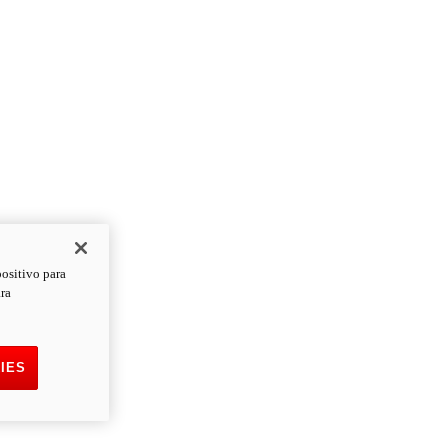
positivo para
ara
IES