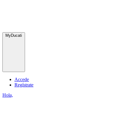
MyDucati
Accede
Regístrate
Hola,