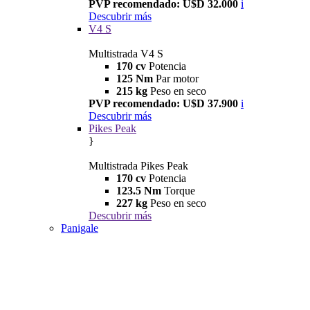
PVP recomendado: U$D 32.000
i
Descubrir más
V4 S
Multistrada V4 S
170 cv
Potencia
125 Nm
Par motor
215 kg
Peso en seco
PVP recomendado: U$D 37.900
i
Descubrir más
Pikes Peak
}
Multistrada Pikes Peak
170 cv
Potencia
123.5 Nm
Torque
227 kg
Peso en seco
Descubrir más
Panigale