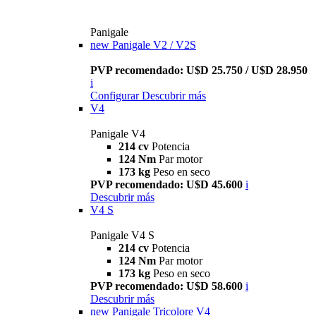
Panigale
new
Panigale V2 / V2S
PVP recomendado: U$D 25.750 / U$D 28.950
i
Configurar
Descubrir más
V4
Panigale V4
214 cv
Potencia
124 Nm
Par motor
173 kg
Peso en seco
PVP recomendado: U$D 45.600
i
Descubrir más
V4 S
Panigale V4 S
214 cv
Potencia
124 Nm
Par motor
173 kg
Peso en seco
PVP recomendado: U$D 58.600
i
Descubrir más
new
Panigale Tricolore V4