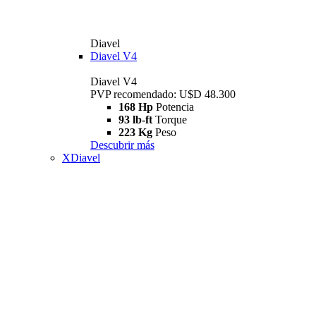
Diavel
Diavel V4
Diavel V4
PVP recomendado: U$D 48.300
168 Hp
Potencia
93 lb-ft
Torque
223 Kg
Peso
Descubrir más
XDiavel