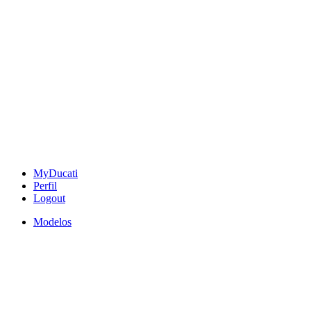
MyDucati
Perfil
Logout
Modelos