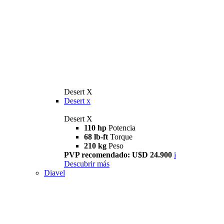
Desert X
Desert x
Desert X
110 hp
Potencia
68 lb-ft
Torque
210 kg
Peso
PVP recomendado: U$D 24.900
i
Descubrir más
Diavel