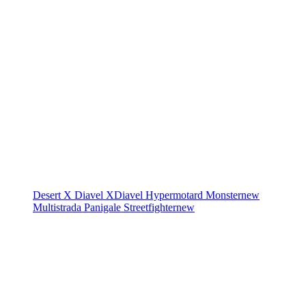
Desert X
Diavel
XDiavel
Hypermotard
Monster
new
Multistrada
Panigale
Streetfighter
new