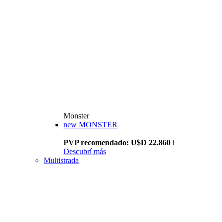
Monster
new
MONSTER
PVP recomendado: U$D 22.860
i
Descubrí más
Multistrada