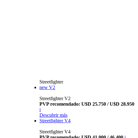
Streetfighter
new
V2
Streetfighter V2
PVP recomendado: U$D 25.750 / U$D 28.950
i
Descubrir más
Streetfighter V4
Streetfighter V4
PVP recomendado: U$D 41.000 / 46.400
i