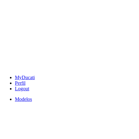
MyDucati
Perfil
Logout
Modelos