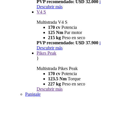
PVP recomendado: U$D 32.000
i
Descubrir más
V4 S
Multistrada V4 S
170 cv
Potencia
125 Nm
Par motor
215 kg
Peso en seco
PVP recomendado: U$D 37.900
i
Descubrir más
Pikes Peak
}
Multistrada Pikes Peak
170 cv
Potencia
123.5 Nm
Torque
227 kg
Peso en seco
Descubrir más
Panigale