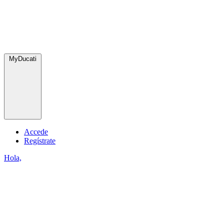
MyDucati
Accede
Regístrate
Hola,