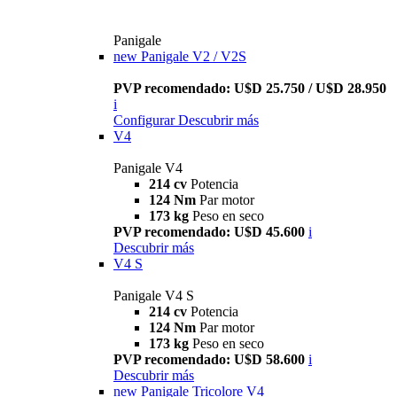
Panigale
new
Panigale V2 / V2S
PVP recomendado: U$D 25.750 / U$D 28.950
i
Configurar
Descubrir más
V4
Panigale V4
214 cv
Potencia
124 Nm
Par motor
173 kg
Peso en seco
PVP recomendado: U$D 45.600
i
Descubrir más
V4 S
Panigale V4 S
214 cv
Potencia
124 Nm
Par motor
173 kg
Peso en seco
PVP recomendado: U$D 58.600
i
Descubrir más
new
Panigale Tricolore V4