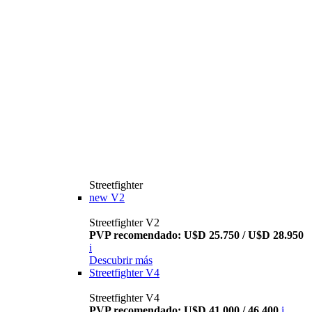
Streetfighter
new
V2
Streetfighter V2
PVP recomendado: U$D 25.750 / U$D 28.950
i
Descubrir más
Streetfighter V4
Streetfighter V4
PVP recomendado: U$D 41.000 / 46.400
i