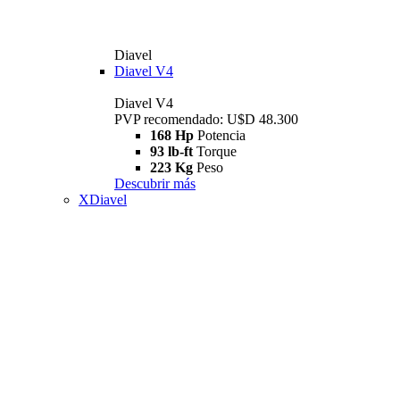
Diavel
Diavel V4
Diavel V4
PVP recomendado: U$D 48.300
168 Hp
Potencia
93 lb-ft
Torque
223 Kg
Peso
Descubrir más
XDiavel