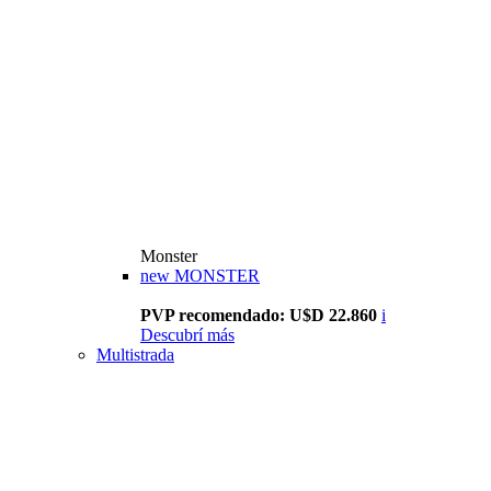
Monster
new
MONSTER
PVP recomendado: U$D 22.860
i
Descubrí más
Multistrada