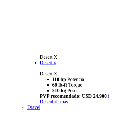
Desert X
Desert x
Desert X
110 hp
Potencia
68 lb-ft
Torque
210 kg
Peso
PVP recomendado: U$D 24.900
i
Descubrir más
Diavel