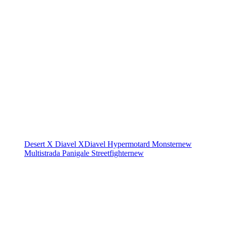
Desert X
Diavel
XDiavel
Hypermotard
Monster
new
Multistrada
Panigale
Streetfighter
new