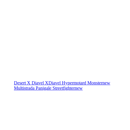
Desert X
Diavel
XDiavel
Hypermotard
Monster
new
Multistrada
Panigale
Streetfighter
new