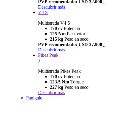
PVP recomendado: U$D 32.000
i
Descubrir más
V4 S
Multistrada V4 S
170 cv
Potencia
125 Nm
Par motor
215 kg
Peso en seco
PVP recomendado: U$D 37.900
i
Descubrir más
Pikes Peak
}
Multistrada Pikes Peak
170 cv
Potencia
123.5 Nm
Torque
227 kg
Peso en seco
Descubrir más
Panigale