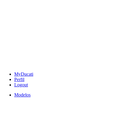
MyDucati
Perfil
Logout
Modelos