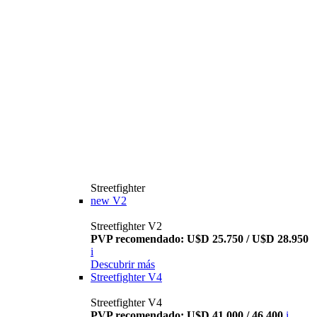
Streetfighter
new
V2
Streetfighter V2
PVP recomendado: U$D 25.750 / U$D 28.950
i
Descubrir más
Streetfighter V4
Streetfighter V4
PVP recomendado: U$D 41.000 / 46.400
i