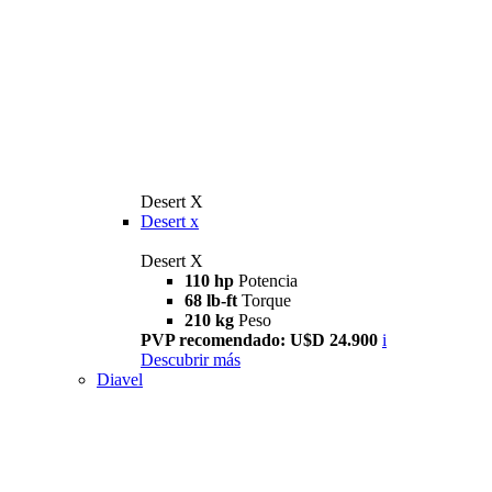
Desert X
Desert x
Desert X
110 hp
Potencia
68 lb-ft
Torque
210 kg
Peso
PVP recomendado: U$D 24.900
i
Descubrir más
Diavel