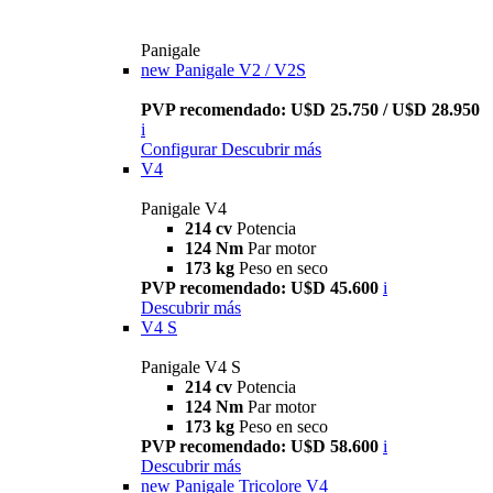
Panigale
new
Panigale V2 / V2S
PVP recomendado: U$D 25.750 / U$D 28.950
i
Configurar
Descubrir más
V4
Panigale V4
214 cv
Potencia
124 Nm
Par motor
173 kg
Peso en seco
PVP recomendado: U$D 45.600
i
Descubrir más
V4 S
Panigale V4 S
214 cv
Potencia
124 Nm
Par motor
173 kg
Peso en seco
PVP recomendado: U$D 58.600
i
Descubrir más
new
Panigale Tricolore V4