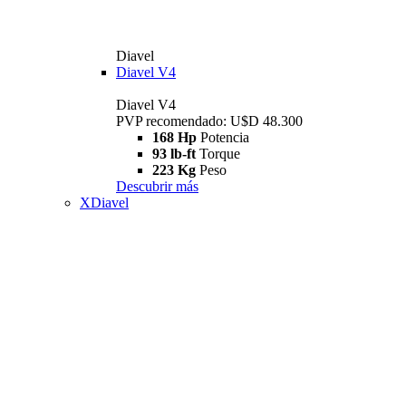
Diavel
Diavel V4
Diavel V4
PVP recomendado: U$D 48.300
168 Hp
Potencia
93 lb-ft
Torque
223 Kg
Peso
Descubrir más
XDiavel