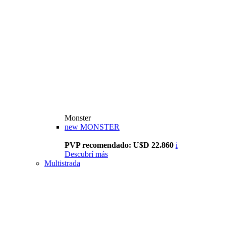
Monster
new
MONSTER
PVP recomendado: U$D 22.860
i
Descubrí más
Multistrada