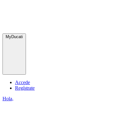
MyDucati
Accede
Regístrate
Hola,