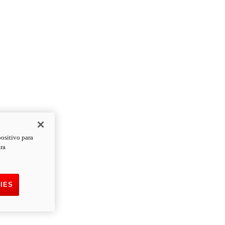
positivo para
ara
IES