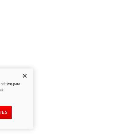
positivo para
ara
IES