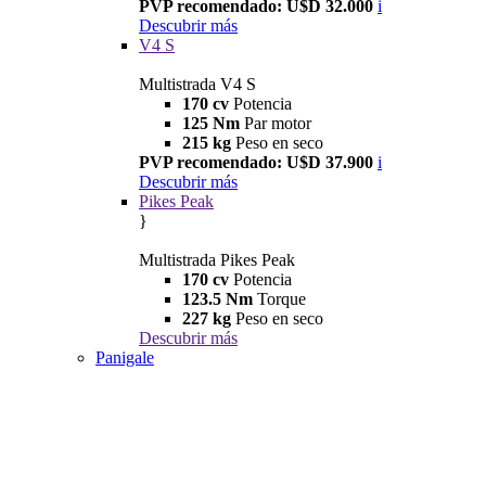
PVP recomendado: U$D 32.000
i
Descubrir más
V4 S
Multistrada V4 S
170 cv
Potencia
125 Nm
Par motor
215 kg
Peso en seco
PVP recomendado: U$D 37.900
i
Descubrir más
Pikes Peak
}
Multistrada Pikes Peak
170 cv
Potencia
123.5 Nm
Torque
227 kg
Peso en seco
Descubrir más
Panigale