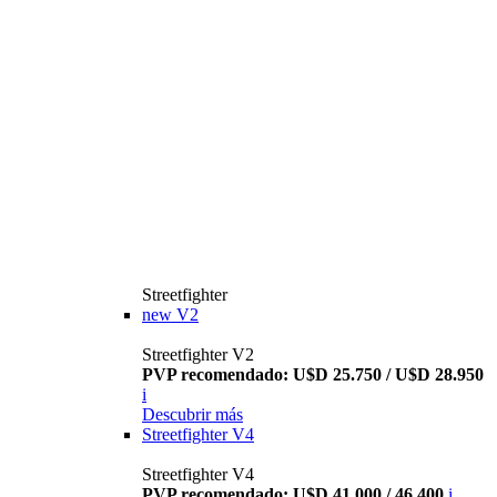
Streetfighter
new
V2
Streetfighter V2
PVP recomendado: U$D 25.750 / U$D 28.950
i
Descubrir más
Streetfighter V4
Streetfighter V4
PVP recomendado: U$D 41.000 / 46.400
i