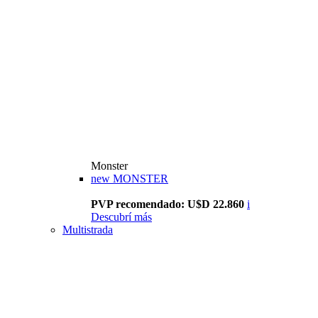
Monster
new
MONSTER
PVP recomendado: U$D 22.860
i
Descubrí más
Multistrada