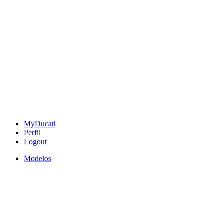
MyDucati
Perfil
Logout
Modelos