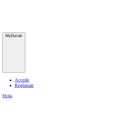
MyDucati
Accede
Regístrate
Hola,