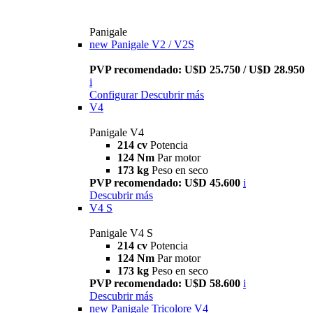
Panigale
new
Panigale V2 / V2S
PVP recomendado: U$D 25.750 / U$D 28.950
i
Configurar
Descubrir más
V4
Panigale V4
214 cv
Potencia
124 Nm
Par motor
173 kg
Peso en seco
PVP recomendado: U$D 45.600
i
Descubrir más
V4 S
Panigale V4 S
214 cv
Potencia
124 Nm
Par motor
173 kg
Peso en seco
PVP recomendado: U$D 58.600
i
Descubrir más
new
Panigale Tricolore V4