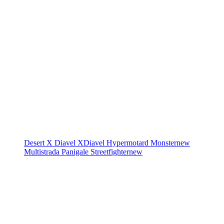
Desert X
Diavel
XDiavel
Hypermotard
Monster
new
Multistrada
Panigale
Streetfighter
new