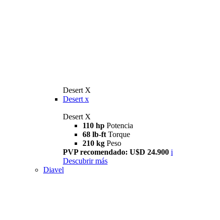
Desert X
Desert x
Desert X
110 hp
Potencia
68 lb-ft
Torque
210 kg
Peso
PVP recomendado: U$D 24.900
i
Descubrir más
Diavel