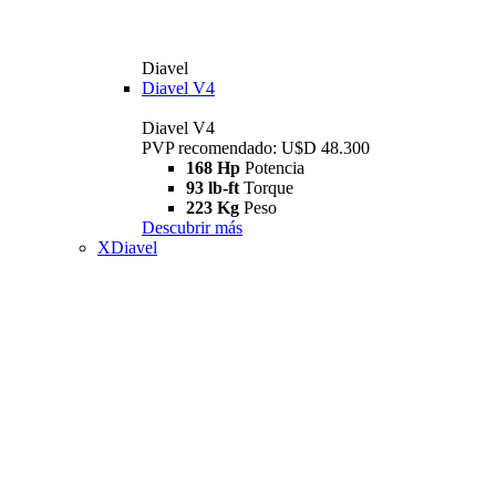
Diavel
Diavel V4
Diavel V4
PVP recomendado: U$D 48.300
168 Hp
Potencia
93 lb-ft
Torque
223 Kg
Peso
Descubrir más
XDiavel