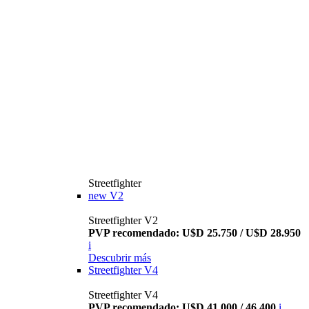
Streetfighter
new
V2
Streetfighter V2
PVP recomendado: U$D 25.750 / U$D 28.950
i
Descubrir más
Streetfighter V4
Streetfighter V4
PVP recomendado: U$D 41.000 / 46.400
i