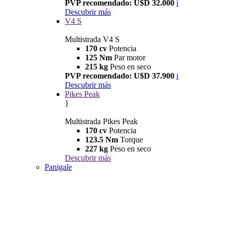
PVP recomendado: U$D 32.000
i
Descubrir más
V4 S
Multistrada V4 S
170 cv
Potencia
125 Nm
Par motor
215 kg
Peso en seco
PVP recomendado: U$D 37.900
i
Descubrir más
Pikes Peak
}
Multistrada Pikes Peak
170 cv
Potencia
123.5 Nm
Torque
227 kg
Peso en seco
Descubrir más
Panigale