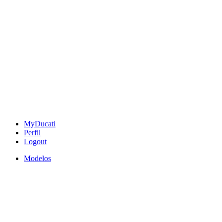
MyDucati
Perfil
Logout
Modelos