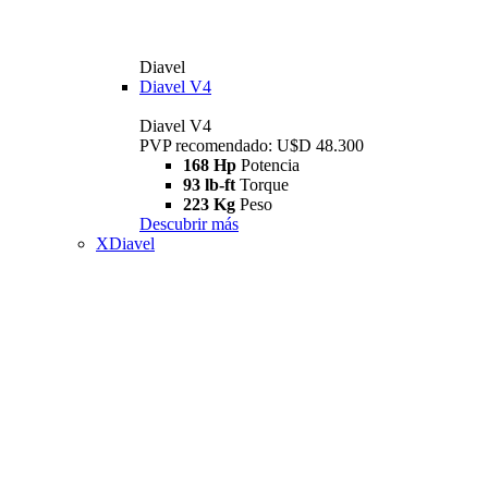
Diavel
Diavel V4
Diavel V4
PVP recomendado: U$D 48.300
168 Hp
Potencia
93 lb-ft
Torque
223 Kg
Peso
Descubrir más
XDiavel