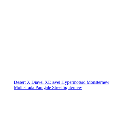
Desert X
Diavel
XDiavel
Hypermotard
Monster
new
Multistrada
Panigale
Streetfighter
new