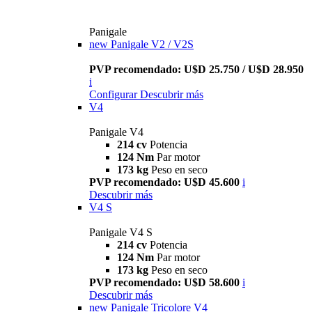
Panigale
new
Panigale V2 / V2S
PVP recomendado: U$D 25.750 / U$D 28.950
i
Configurar
Descubrir más
V4
Panigale V4
214 cv
Potencia
124 Nm
Par motor
173 kg
Peso en seco
PVP recomendado: U$D 45.600
i
Descubrir más
V4 S
Panigale V4 S
214 cv
Potencia
124 Nm
Par motor
173 kg
Peso en seco
PVP recomendado: U$D 58.600
i
Descubrir más
new
Panigale Tricolore V4