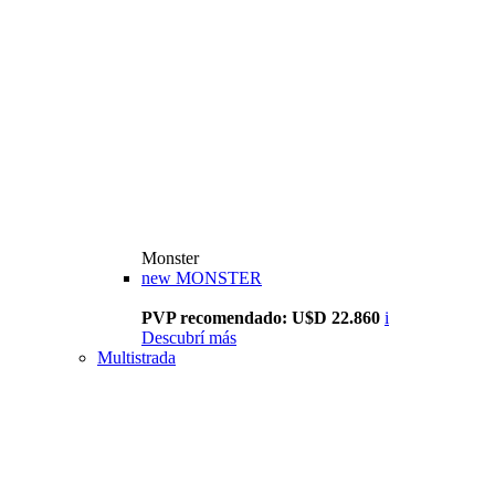
Monster
new
MONSTER
PVP recomendado: U$D 22.860
i
Descubrí más
Multistrada