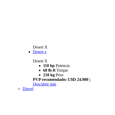
Desert X
Desert x
Desert X
110 hp
Potencia
68 lb-ft
Torque
210 kg
Peso
PVP recomendado: U$D 24.900
i
Descubrir más
Diavel