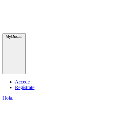
MyDucati
Accede
Regístrate
Hola,