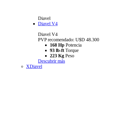
Diavel
Diavel V4
Diavel V4
PVP recomendado: U$D 48.300
168 Hp
Potencia
93 lb-ft
Torque
223 Kg
Peso
Descubrir más
XDiavel