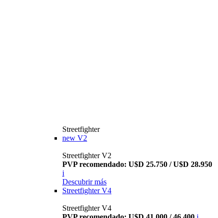
Streetfighter
new
V2
Streetfighter V2
PVP recomendado: U$D 25.750 / U$D 28.950
i
Descubrir más
Streetfighter V4
Streetfighter V4
PVP recomendado: U$D 41.000 / 46.400
i