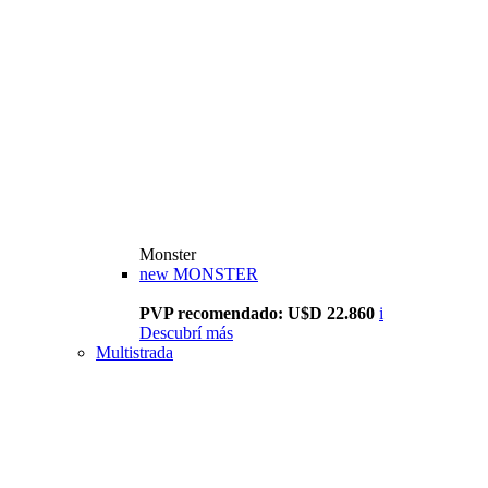
Monster
new
MONSTER
PVP recomendado: U$D 22.860
i
Descubrí más
Multistrada