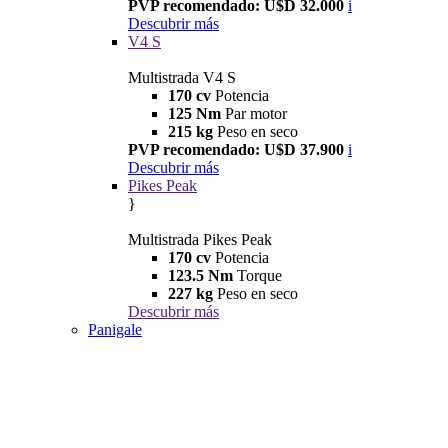
PVP recomendado: U$D 32.000
i
Descubrir más
V4 S
Multistrada V4 S
170 cv
Potencia
125 Nm
Par motor
215 kg
Peso en seco
PVP recomendado: U$D 37.900
i
Descubrir más
Pikes Peak
}
Multistrada Pikes Peak
170 cv
Potencia
123.5 Nm
Torque
227 kg
Peso en seco
Descubrir más
Panigale