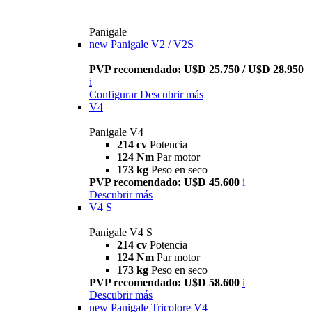
Panigale
new
Panigale V2 / V2S
PVP recomendado: U$D 25.750 / U$D 28.950
i
Configurar
Descubrir más
V4
Panigale V4
214 cv
Potencia
124 Nm
Par motor
173 kg
Peso en seco
PVP recomendado: U$D 45.600
i
Descubrir más
V4 S
Panigale V4 S
214 cv
Potencia
124 Nm
Par motor
173 kg
Peso en seco
PVP recomendado: U$D 58.600
i
Descubrir más
new
Panigale Tricolore V4