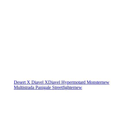
Desert X
Diavel
XDiavel
Hypermotard
Monster
new
Multistrada
Panigale
Streetfighter
new