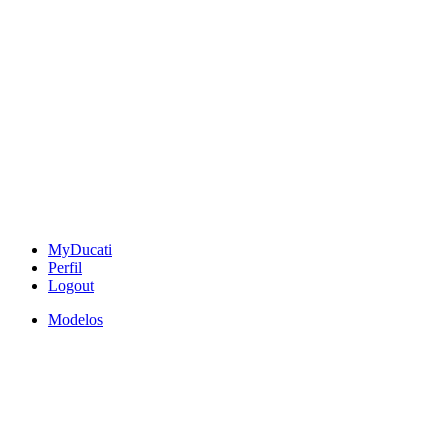
MyDucati
Perfil
Logout
Modelos