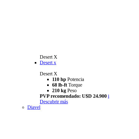
Desert X
Desert x
Desert X
110 hp
Potencia
68 lb-ft
Torque
210 kg
Peso
PVP recomendado: U$D 24.900
i
Descubrir más
Diavel