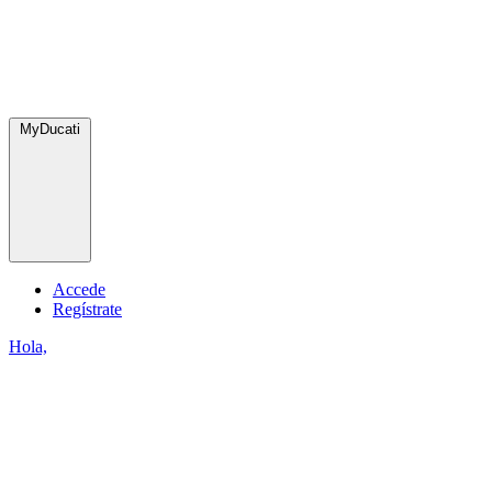
MyDucati
Accede
Regístrate
Hola,