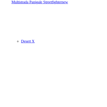
Multistrada
Panigale
Streetfighter
new
Desert X