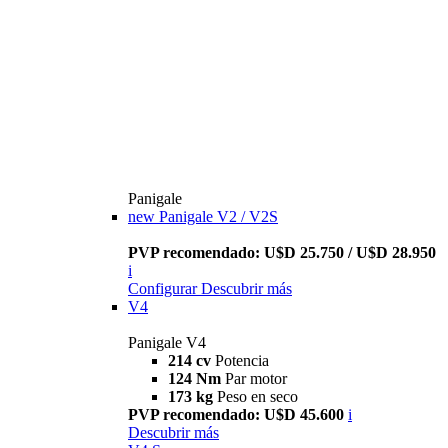
Panigale
new
Panigale V2 / V2S
PVP recomendado: U$D 25.750 / U$D 28.950
i
Configurar
Descubrir más
V4
Panigale V4
214 cv
Potencia
124 Nm
Par motor
173 kg
Peso en seco
PVP recomendado: U$D 45.600
i
Descubrir más