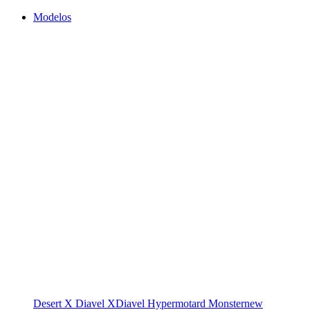
Modelos
Desert X
Diavel
XDiavel
Hypermotard
Monster
new