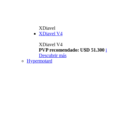
XDiavel
XDiavel V4
XDiavel V4
PVP recomendado: U$D 51.300
i
Descubrir más
Hypermotard