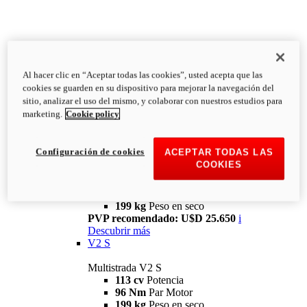
Al hacer clic en “Aceptar todas las cookies”, usted acepta que las
cookies se guarden en su dispositivo para mejorar la navegación del
sitio, analizar el uso del mismo, y colaborar con nuestros estudios para
marketing.
Cookie policy
Multistrada
V2
Configuración de cookies
ACEPTAR TODAS LAS
COOKIES
Multistrada V2
113 cv
Potencia
96 Nm
Par Motor
199 kg
Peso en seco
PVP recomendado: U$D 25.650
i
Descubrir más
V2 S
Multistrada V2 S
113 cv
Potencia
96 Nm
Par Motor
199 kg
Peso en seco