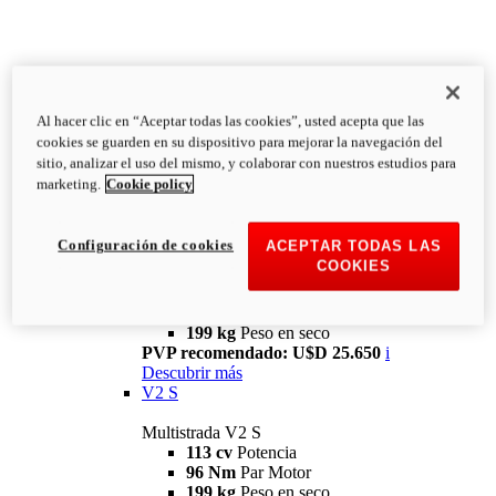
Al hacer clic en “Aceptar todas las cookies”, usted acepta que las
cookies se guarden en su dispositivo para mejorar la navegación del
sitio, analizar el uso del mismo, y colaborar con nuestros estudios para
marketing.
Cookie policy
Multistrada
V2
Configuración de cookies
ACEPTAR TODAS LAS
COOKIES
Multistrada V2
113 cv
Potencia
96 Nm
Par Motor
199 kg
Peso en seco
PVP recomendado: U$D 25.650
i
Descubrir más
V2 S
Multistrada V2 S
113 cv
Potencia
96 Nm
Par Motor
199 kg
Peso en seco