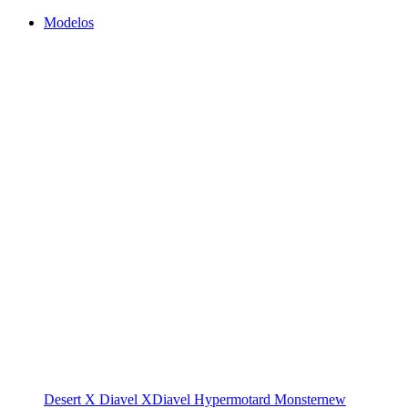
Modelos
Desert X
Diavel
XDiavel
Hypermotard
Monster
new