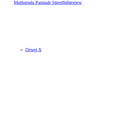
Multistrada
Panigale
Streetfighter
new
Desert X