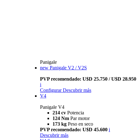
Panigale
new
Panigale V2 / V2S
PVP recomendado: U$D 25.750 / U$D 28.950
i
Configurar
Descubrir más
V4
Panigale V4
214 cv
Potencia
124 Nm
Par motor
173 kg
Peso en seco
PVP recomendado: U$D 45.600
i
Descubrir más