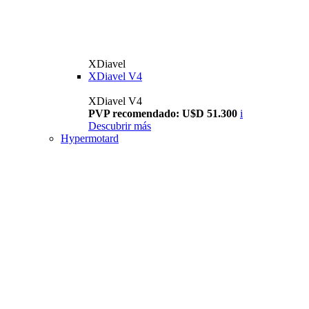
XDiavel
XDiavel V4
XDiavel V4
PVP recomendado: U$D 51.300
i
Descubrir más
Hypermotard