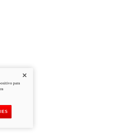
positivo para
ara
IES