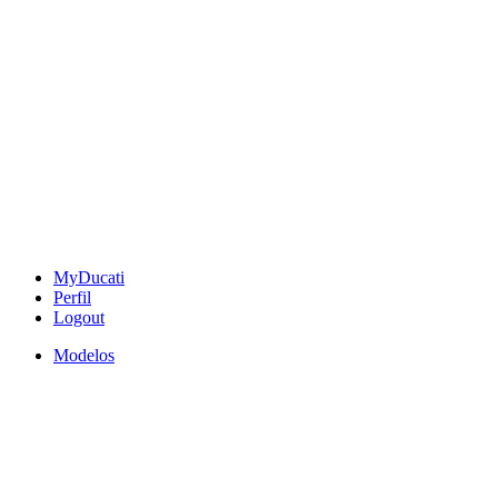
MyDucati
Perfil
Logout
Modelos