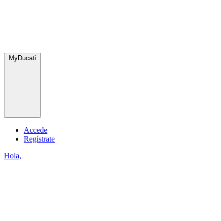
MyDucati
Accede
Regístrate
Hola,