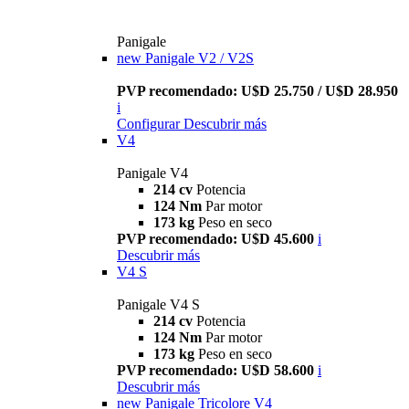
Panigale
new
Panigale V2 / V2S
PVP recomendado: U$D 25.750 / U$D 28.950
i
Configurar
Descubrir más
V4
Panigale V4
214 cv
Potencia
124 Nm
Par motor
173 kg
Peso en seco
PVP recomendado: U$D 45.600
i
Descubrir más
V4 S
Panigale V4 S
214 cv
Potencia
124 Nm
Par motor
173 kg
Peso en seco
PVP recomendado: U$D 58.600
i
Descubrir más
new
Panigale Tricolore V4