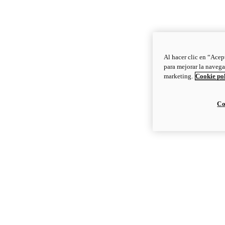
Al hacer clic en “Acep
para mejorar la navega
marketing.
Cookie po
Co