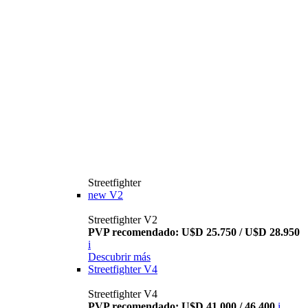
Streetfighter
new
V2
Streetfighter V2
PVP recomendado: U$D 25.750 / U$D 28.950
i
Descubrir más
Streetfighter V4
Streetfighter V4
PVP recomendado: U$D 41.000 / 46.400
i