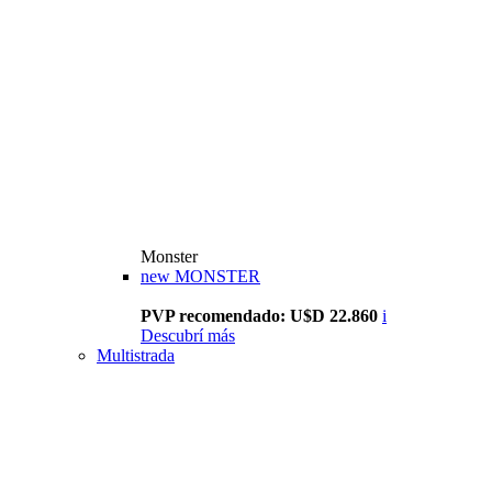
Monster
new
MONSTER
PVP recomendado: U$D 22.860
i
Descubrí más
Multistrada