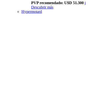
PVP recomendado: U$D 51.300
i
Descubrir más
Hypermotard