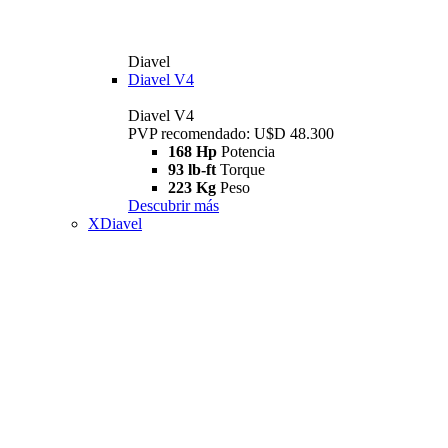
Diavel
Diavel V4
Diavel V4
PVP recomendado: U$D 48.300
168 Hp
Potencia
93 lb-ft
Torque
223 Kg
Peso
Descubrir más
XDiavel