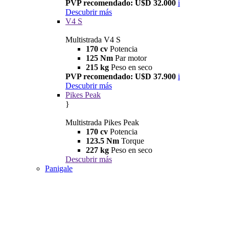
PVP recomendado: U$D 32.000
i
Descubrir más
V4 S
Multistrada V4 S
170 cv
Potencia
125 Nm
Par motor
215 kg
Peso en seco
PVP recomendado: U$D 37.900
i
Descubrir más
Pikes Peak
}
Multistrada Pikes Peak
170 cv
Potencia
123.5 Nm
Torque
227 kg
Peso en seco
Descubrir más
Panigale