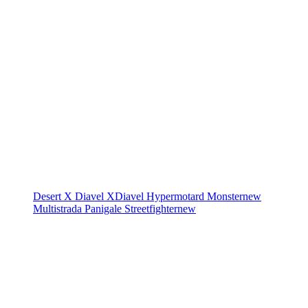
Desert X
Diavel
XDiavel
Hypermotard
Monster
new
Multistrada
Panigale
Streetfighter
new