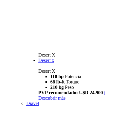
Desert X
Desert x
Desert X
110 hp
Potencia
68 lb-ft
Torque
210 kg
Peso
PVP recomendado: U$D 24.900
i
Descubrir más
Diavel