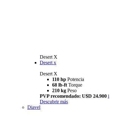
Desert X
Desert x
Desert X
110 hp
Potencia
68 lb-ft
Torque
210 kg
Peso
PVP recomendado: U$D 24.900
i
Descubrir más
Diavel