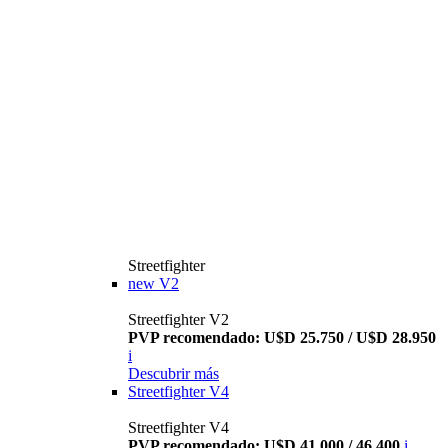
Streetfighter
new
V2
Streetfighter V2
PVP recomendado: U$D 25.750 / U$D 28.950
i
Descubrir más
Streetfighter V4
Streetfighter V4
PVP recomendado: U$D 41.000 / 46.400
i