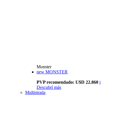
Monster
new
MONSTER
PVP recomendado: U$D 22.860
i
Descubrí más
Multistrada