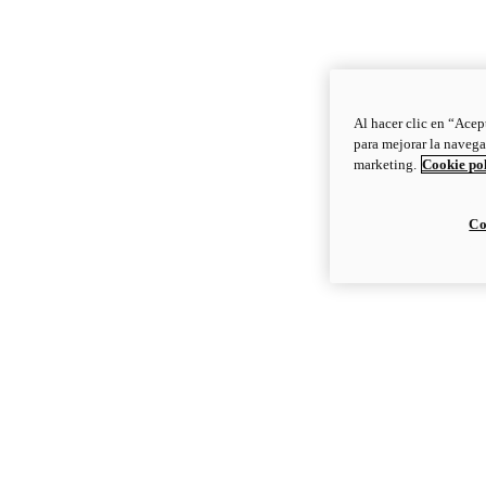
Al hacer clic en “Acep
para mejorar la navega
marketing.
Cookie po
Co