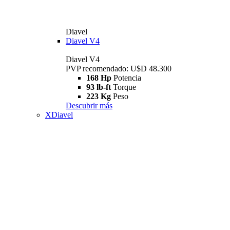
Diavel
Diavel V4
Diavel V4
PVP recomendado: U$D 48.300
168 Hp
Potencia
93 lb-ft
Torque
223 Kg
Peso
Descubrir más
XDiavel