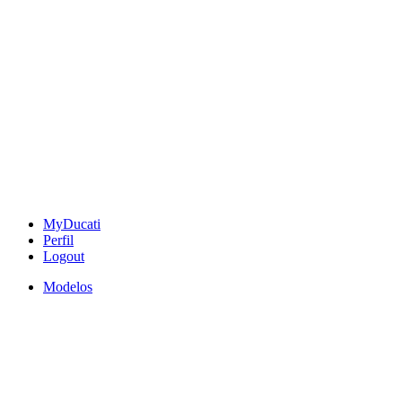
MyDucati
Perfil
Logout
Modelos