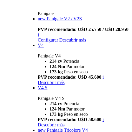
Panigale
new
Panigale V2 / V2S
PVP recomendado: U$D 25.750 / U$D 28.950
i
Configurar
Descubrir más
V4
Panigale V4
214 cv
Potencia
124 Nm
Par motor
173 kg
Peso en seco
PVP recomendado: U$D 45.600
i
Descubrir más
V4 S
Panigale V4 S
214 cv
Potencia
124 Nm
Par motor
173 kg
Peso en seco
PVP recomendado: U$D 58.600
i
Descubrir más
new
Panigale Tricolore V4