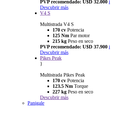
PVP recomendado: U$D 32.000
i
Descubrir más
V4 S
Multistrada V4 S
170 cv
Potencia
125 Nm
Par motor
215 kg
Peso en seco
PVP recomendado: U$D 37.900
i
Descubrir más
Pikes Peak
}
Multistrada Pikes Peak
170 cv
Potencia
123.5 Nm
Torque
227 kg
Peso en seco
Descubrir más
Panigale