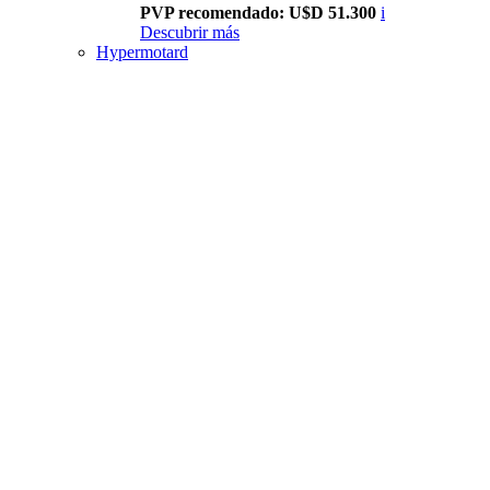
PVP recomendado: U$D 51.300
i
Descubrir más
Hypermotard