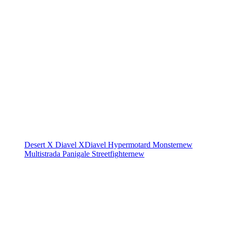
Desert X
Diavel
XDiavel
Hypermotard
Monster
new
Multistrada
Panigale
Streetfighter
new