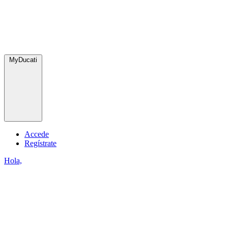
MyDucati
Accede
Regístrate
Hola,