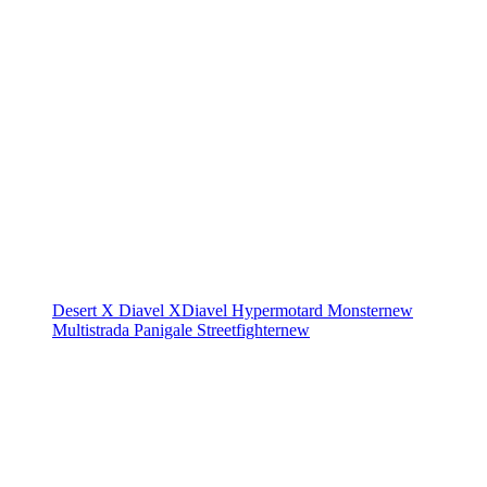
Desert X
Diavel
XDiavel
Hypermotard
Monster
new
Multistrada
Panigale
Streetfighter
new