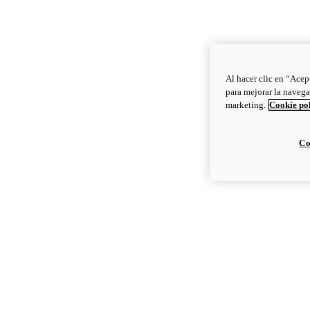
Al hacer clic en “Acep
para mejorar la navega
marketing.
Cookie po
Co