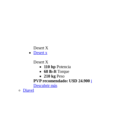
Desert X
Desert x
Desert X
110 hp
Potencia
68 lb-ft
Torque
210 kg
Peso
PVP recomendado: U$D 24.900
i
Descubrir más
Diavel