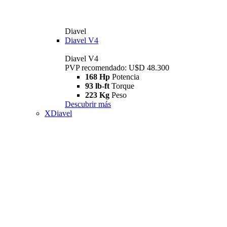
Diavel
Diavel V4
Diavel V4
PVP recomendado: U$D 48.300
168 Hp
Potencia
93 lb-ft
Torque
223 Kg
Peso
Descubrir más
XDiavel