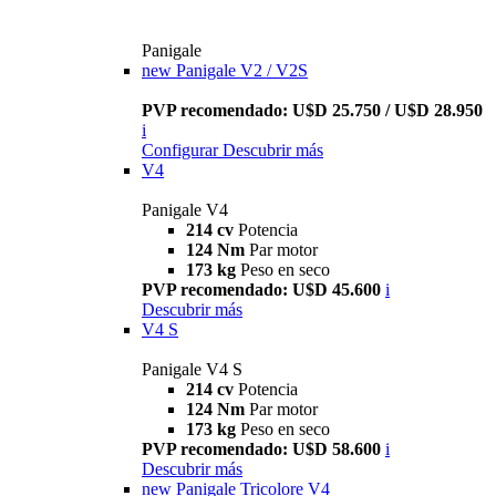
Panigale
new
Panigale V2 / V2S
PVP recomendado: U$D 25.750 / U$D 28.950
i
Configurar
Descubrir más
V4
Panigale V4
214 cv
Potencia
124 Nm
Par motor
173 kg
Peso en seco
PVP recomendado: U$D 45.600
i
Descubrir más
V4 S
Panigale V4 S
214 cv
Potencia
124 Nm
Par motor
173 kg
Peso en seco
PVP recomendado: U$D 58.600
i
Descubrir más
new
Panigale Tricolore V4