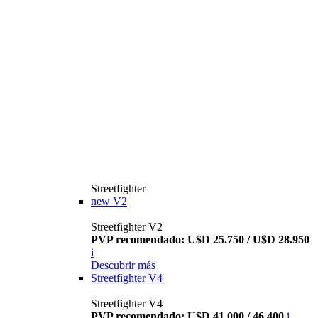
Streetfighter
new
V2
Streetfighter V2
PVP recomendado: U$D 25.750 / U$D 28.950
i
Descubrir más
Streetfighter V4
Streetfighter V4
PVP recomendado: U$D 41.000 / 46.400
i