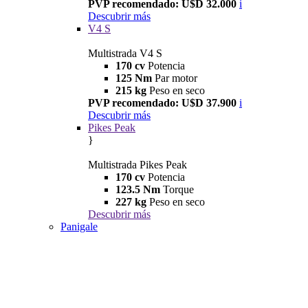
PVP recomendado: U$D 32.000
i
Descubrir más
V4 S
Multistrada V4 S
170 cv
Potencia
125 Nm
Par motor
215 kg
Peso en seco
PVP recomendado: U$D 37.900
i
Descubrir más
Pikes Peak
}
Multistrada Pikes Peak
170 cv
Potencia
123.5 Nm
Torque
227 kg
Peso en seco
Descubrir más
Panigale