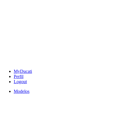
MyDucati
Perfil
Logout
Modelos