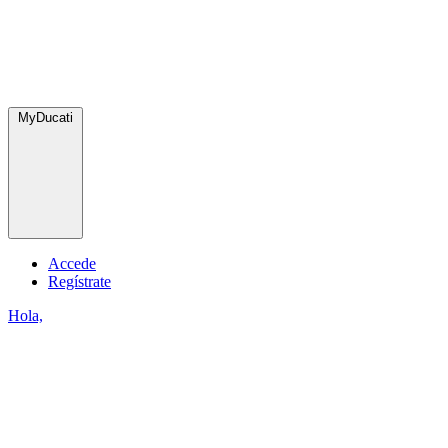
MyDucati
Accede
Regístrate
Hola,