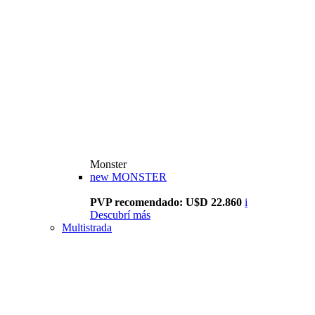
Monster
new
MONSTER
PVP recomendado: U$D 22.860
i
Descubrí más
Multistrada