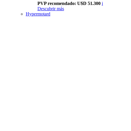
PVP recomendado: U$D 51.300
i
Descubrir más
Hypermotard