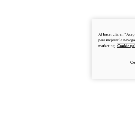
Al hacer clic en “Acep
para mejorar la navega
marketing.
Cookie po
Co