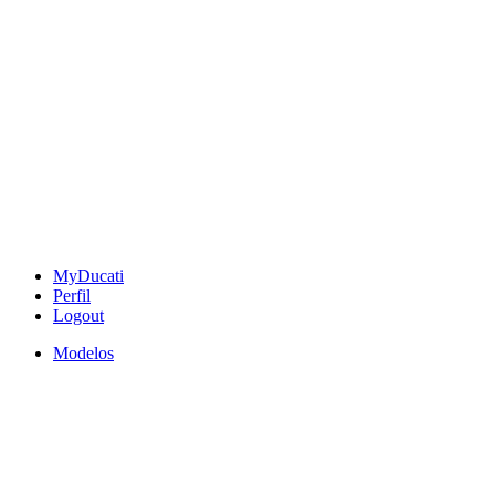
MyDucati
Perfil
Logout
Modelos