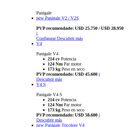
Panigale
new
Panigale V2 / V2S
PVP recomendado: U$D 25.750 / U$D 28.950
i
Configurar
Descubrir más
V4
Panigale V4
214 cv
Potencia
124 Nm
Par motor
173 kg
Peso en seco
PVP recomendado: U$D 45.600
i
Descubrir más
V4 S
Panigale V4 S
214 cv
Potencia
124 Nm
Par motor
173 kg
Peso en seco
PVP recomendado: U$D 58.600
i
Descubrir más
new
Panigale Tricolore V4