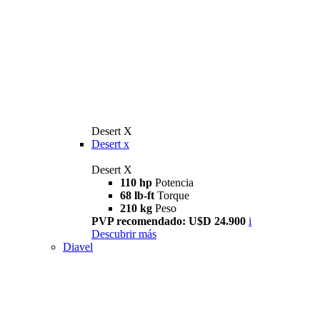
Desert X
Desert x
Desert X
110 hp
Potencia
68 lb-ft
Torque
210 kg
Peso
PVP recomendado: U$D 24.900
i
Descubrir más
Diavel