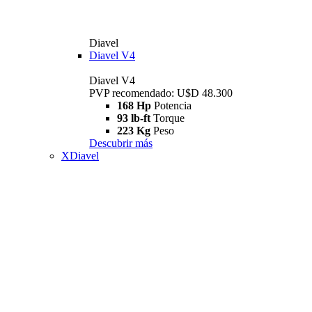
Diavel
Diavel V4
Diavel V4
PVP recomendado: U$D 48.300
168 Hp
Potencia
93 lb-ft
Torque
223 Kg
Peso
Descubrir más
XDiavel