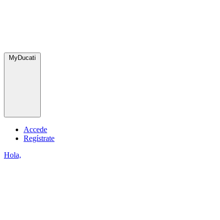
MyDucati
Accede
Regístrate
Hola,