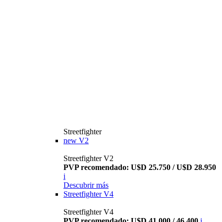
Streetfighter
new
V2
Streetfighter V2
PVP recomendado: U$D 25.750 / U$D 28.950
i
Descubrir más
Streetfighter V4
Streetfighter V4
PVP recomendado: U$D 41.000 / 46.400
i