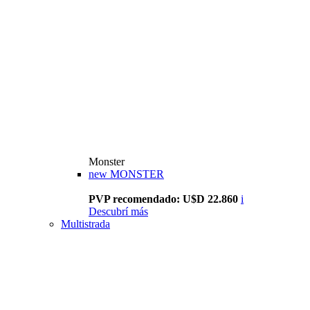
Monster
new
MONSTER
PVP recomendado: U$D 22.860
i
Descubrí más
Multistrada