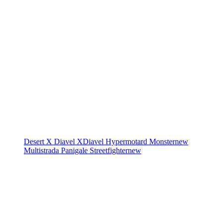
Desert X
Diavel
XDiavel
Hypermotard
Monster
new
Multistrada
Panigale
Streetfighter
new