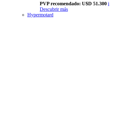
PVP recomendado: U$D 51.300
i
Descubrir más
Hypermotard