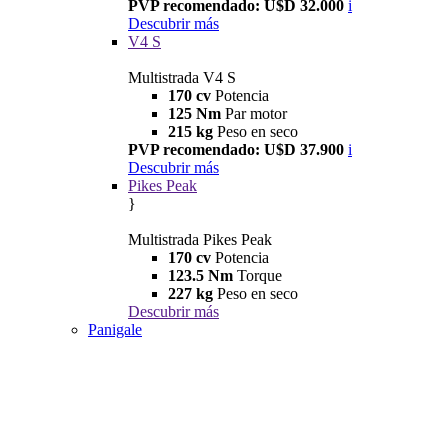
PVP recomendado: U$D 32.000
i
Descubrir más
V4 S
Multistrada V4 S
170 cv
Potencia
125 Nm
Par motor
215 kg
Peso en seco
PVP recomendado: U$D 37.900
i
Descubrir más
Pikes Peak
}
Multistrada Pikes Peak
170 cv
Potencia
123.5 Nm
Torque
227 kg
Peso en seco
Descubrir más
Panigale