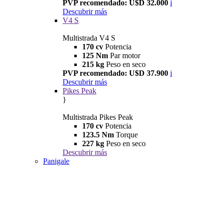
PVP recomendado: U$D 32.000
i
Descubrir más
V4 S
Multistrada V4 S
170 cv
Potencia
125 Nm
Par motor
215 kg
Peso en seco
PVP recomendado: U$D 37.900
i
Descubrir más
Pikes Peak
}
Multistrada Pikes Peak
170 cv
Potencia
123.5 Nm
Torque
227 kg
Peso en seco
Descubrir más
Panigale