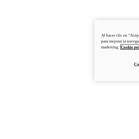
Al hacer clic en “Acep
para mejorar la navega
marketing.
Cookie po
Co