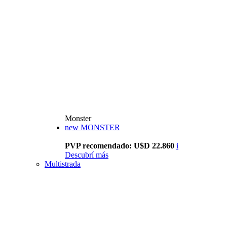
Monster
new
MONSTER
PVP recomendado: U$D 22.860
i
Descubrí más
Multistrada