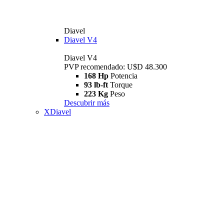
Diavel
Diavel V4
Diavel V4
PVP recomendado: U$D 48.300
168 Hp
Potencia
93 lb-ft
Torque
223 Kg
Peso
Descubrir más
XDiavel