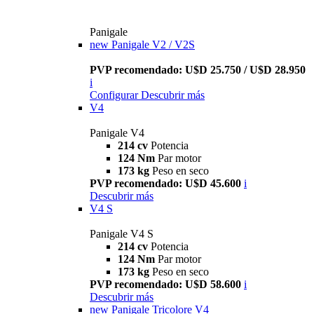
Panigale
new
Panigale V2 / V2S
PVP recomendado: U$D 25.750 / U$D 28.950
i
Configurar
Descubrir más
V4
Panigale V4
214 cv
Potencia
124 Nm
Par motor
173 kg
Peso en seco
PVP recomendado: U$D 45.600
i
Descubrir más
V4 S
Panigale V4 S
214 cv
Potencia
124 Nm
Par motor
173 kg
Peso en seco
PVP recomendado: U$D 58.600
i
Descubrir más
new
Panigale Tricolore V4