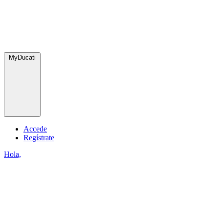
MyDucati
Accede
Regístrate
Hola,