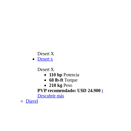
Desert X
Desert x
Desert X
110 hp
Potencia
68 lb-ft
Torque
210 kg
Peso
PVP recomendado: U$D 24.900
i
Descubrir más
Diavel