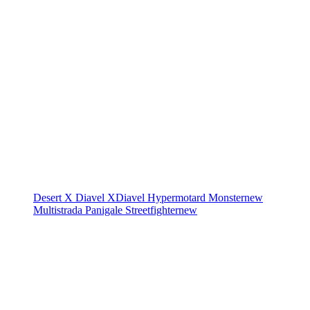
Desert X
Diavel
XDiavel
Hypermotard
Monster
new
Multistrada
Panigale
Streetfighter
new