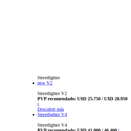
Streetfighter
new
V2
Streetfighter V2
PVP recomendado: U$D 25.750 / U$D 28.950
i
Descubrir más
Streetfighter V4
Streetfighter V4
PVP recomendado: U$D 41.000 / 46.400
i