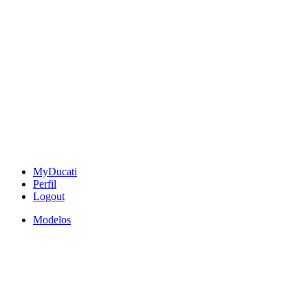
MyDucati
Perfil
Logout
Modelos