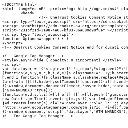
<!DOCTYPE html>
<html  lang="es-AR"  prefix="og: http://ogp.me/ns#" class="no-js">
	<head>
		<!-- OneTrust Cookies Consent Notice start for ducati.com -->
<script type="text/javascript" src="https://cdn.cookielaw.org/consent/231bf21d-3a98-4e05-bf83-86a080d98f8e/OtAutoBlock.js" ></script>
<script src="https://cdn.cookielaw.org/scripttemplates/otSDKStub.js" data-document-language="true" type="text/javascript" charset="UTF-8" data-domain-script="231bf21d-3a98-4e05-bf83-86a080d98f8e" ></script>
<script type="text/javascript">
function OptanonWrapper() { }
</script>
<!-- OneTrust Cookies Consent Notice end for ducati.com -->

<!-- Google Tag Manager -->
<style>.async-hide { opacity: 0 !important} </style>
<script>
var dataLayer = [{"sluglevel1":"s_ropa","sluglevel2":"f_APP002542","pageTags":"s_ropa,f_APP002542"}] || [];
(function(a,s,y,n,c,h,i,d,e){s.className+=' '+y;h.start=1*new Date;
h.end=i=function(){s.className=s.className.replace(RegExp(' ?'+y),'')};
(a[n]=a[n]||[]).hide=h;setTimeout(function(){i();h.end=null},c);h.timeout=c;
})(window,document.documentElement,'async-hide','dataLayer',4000,
{'GTM-NM3NDX3':true});
(function(w,d,s,l,i){w[l]=w[l]||[];w[l].push({'gtm.start':
new Date().getTime(),event:'gtm.js'});var f=d.getElementsByTagName(s)[0],
j=d.createElement(s),dl=l!='dataLayer'?'&l='+l:'';j.async=true;j.src=
'https://www.googletagmanager.com/gtm.js?id='+i+dl;f.parentNode.insertBefore(j,f);
})(window,document,'script','dataLayer','GTM-NM3NDX3');</script>
<!-- End Google Tag Manager -->




<meta charset="utf-8">
<meta name="viewport" content="width=device-width, initial-scale=1">

<title>Urban - Mochila
 | Accessories | apparel Ducati</title>
<meta name="description" content="La mochila Ducati Urban by Ogio es el accesorio perfecto para el trabajo o para el tiempo libre. El compartimento interior, ideal para guardar el ordenador, es acolchado y está forrado con polar con una práctica inserción lateral. Dispone de varios bolsillos para organizar los efectos personales y un bolsillo superior para guardar los objetos de valor de forma segura. También cuenta con un compartimento acolchado para la tablet. Está dotada de correas de espuma de doble densidad y un panel trasero acolchado para mayor estabilidad al transportar cargas pesadas, para que puedas llevar todo lo que necesites con comodidad.">
<link rel="canonical" href="https://www.ducati.com/ar/es/ropa/APP002542">

	<link rel="alternate" hreflang="es-AR" href="https://www.ducati.com/ar/es/ropa/APP002542">

	<link rel="alternate" hreflang="x-default" href="https://www.ducati.com/ww/en/apparel/APP002542">

	<link rel="alternate" hreflang="en-AU" href="https://www.ducati.com/au/en/apparel/APP002542">

	<link rel="alternate" hreflang="nl-BE" href="https://www.ducati.com/be/nl/apparel/APP002542">

	<link rel="alternate" hreflang="fr-BE" href="https://www.ducati.com/be/fr/apparel/APP002542">

	<link rel="alternate" hreflang="en-CA" href="https://www.ducati.com/ca/en/apparel/APP002542">

	<link rel="alternate" hreflang="fr-CA" href="https://www.ducati.com/ca/fr/apparel/APP002542">

	<link rel="alternate" hreflang="de-DE" href="https://www.ducati.com/de/de/apparel/APP002542">

	<link rel="alternate" hreflang="es-ES" href="https://www.ducati.com/es/es/ropa/APP002542">

	<link rel="alternate" hreflang="fr-FR" href="https://www.ducati.com/fr/fr/apparel/APP002542">

	<link rel="alternate" hreflang="en-IN" href="https://www.ducati.com/in/en/apparel/APP002542">

	<link rel="alternate" hreflang="it-IT" href="https://www.ducati.com/it/it/abbigliamento/APP002542">

	<link rel="alternate" hreflang="ja-JP" href="https://www.ducati.com/jp/ja/apparel/APP002542">

	<link rel="alternate" hreflang="es-MX" href="https://www.ducati.com/mx/es/ropa/APP002542">

	<link rel="alternate" hreflang="nl-NL" href="https://www.ducati.com/nl/nl/apparel/APP002542">

	<link rel="alternate" hreflang="de-CH" href="https://www.ducati.com/ch/de/apparel/APP002542">

	<link rel="alternate" hreflang="it-CH" href="https://www.ducati.com/ch/it/apparel/APP002542">

	<link rel="alternate" hreflang="fr-CH" href="https://www.ducati.com/ch/fr/apparel/APP002542">

	<link rel="alternate" hreflang="en-GB" href="https://www.ducati.com/gb/en/apparel/APP002542">

	<link rel="alternate" hreflang="en-US" href="https://www.ducati.com/us/en/apparel/APP002542">


<link rel="icon" href="https://www.ducati.com/favicon.ico" type="image/x-icon">
<link rel="shortcut icon" href="https://www.ducati.com/favicon.ico" type="image/x-icon">

<meta property="og:title" content="Urban - Mochila
 | Accessories | apparel Ducati">
<meta property="og:description" content="La mochila Ducati Urban by Ogio es el accesorio perfecto para el trabajo o para el tiempo libre. El compartimento interior, ideal para guardar el ordenador, es acolchado y está forrado con polar con una práctica inserción lateral. Dispone de varios bolsillos para organizar los efectos personales y un bolsillo superior para guardar los objetos de valor de forma segura. También cuenta con un compartimento acolchado para la tablet. Está dotada de correas de espuma de doble densidad y un panel trasero acolchado para mayor estabilidad al transportar cargas pesadas, para que puedas llevar todo lo que necesites con comodidad.">
<meta property="og:type" content="article">
<meta property="og:url" content="https://www.ducati.com/ar/es/ropa/APP002542">
<meta property="og:image" content="https://media.ducati.com/EPCResources/GRAPHICS/immagini_apparel/1B/1B4A1338E5A5300E5F7C2E4E5BB6FD1F.png">
<meta property="og:image:width" content="">
<meta property="og:image:height" content="">
<meta property="og:locale" content="ar_ES">
<meta property="og:site_name" content="">

<meta name="twitter:card" content="summary_large_image">
<meta name="twitter:site" content="@DucatiMotor">
<meta name="twitter:title" content="Urban - Mochila
 | Accessories | apparel Ducati">
<meta name="twitter:description" content="La mochila Ducati Urban by Ogio es el accesorio perfecto para el trabajo o para el tiempo libre. El compartimento interior, ideal para guardar el ordenador, es acolchado y está forrado con polar con una práctica inserción lateral. Dispone de varios bolsillos para organizar los efectos personales y un bolsillo superior para guardar los objetos de valor de forma segura. También cuenta con un compartimento acolchado para la tablet. Está dotada de correas de espuma de doble densidad y un panel trasero acolchado para mayor estabilidad al transportar cargas pesadas, para que puedas llevar todo lo que necesites con comodidad.">
<meta name="twitter:image" content="https://media.ducati.com/EPCResources/GRAPHICS/immagini_apparel/1B/1B4A1338E5A5300E5F7C2E4E5BB6FD1F.png">
<meta name="twitter:url" content="https://www.ducati.com/ar/es/ropa/APP002542">



<link rel="stylesheet" type="text/css" href="https://assets.prd.site.awsducati.com/dist/0.39.5/assets/css/ducati.css">






<script src="https://use.typekit.net/uhm8ljm.js"></script>
<script>try{Typekit.load({ async: true });}catch(e){}</script>

<script>var dlabels = {
fitsOn: "", multiFit: "", updateDate: "",
recallsNumber: "", contactDealer: "", documentDonwload: "",
noDocumentsFound: "", recallStatus: "", model: "",
recallNum: "", nhtsaIdNumber: "", newsletterServiceError: "",
loadMore: "", noResults: "", safetyRecallsNumber: "",
updateRecallsNumber: "", nhtsaNotificationDate: "",
noSafetyCampaignNumber: "", campaignStatus: "",
viewAll: "", doc: { subscriptionLabel: "Suscríbase ahora", dealerWebsiteText: "sitio web",
dealerLinkText: "Cómo llegar a nosotros", contactCta: "Contactar con el Club", apprel: { category: "",
subcategory: "" } }, specifyAdditionalInfo: "",
profileSportOtherFollowedRequired: "",
profileSportOtherPracticedRequired: "",
profilePersonalInfoHeightInvalid: "", invalidDate: "",
mustBeAdult: "", requiredField: "", invalidPostalCode: "",
invalidMobilePhone: "", brand: "", family: "", year: "",
yearOfPurchase: "", removeBike: "", verifyingOwnership: "",
declaredOwnership: "", certifiedOwnership: "",
availableDownloads: "", notCertifiedMessage: "",
waitingCertifiedMessage: "", certifyYourBike: "",
modalMessage: "", areYouStillInPossession: "",
addImage: "", askBeforeDelete: "", reset: "",
ducatiCard: "", minLengthError: "", maxLengthError: "",
certifiedMessage: "", delete: "",
removeConfigurationAreYouSure: "", removeConfiguration: "",
configurationCreatedByDealer: "", shareYourDucatiTweetText: "",
shareYourDucati: "", share: "", contactDealer: "",
dealerInfo: "", edit: "", view: "", price: "",
modifiedAt: "", createdAt: "", dealer: "",
newConfiguration: "", cancel: "", invalidClub: "",
profilePersonalinfoLabelAddress: "",
profilePersonalinfoLabelCity: "", status: "",
profilePersonalinfoLabelEmail: "", president: "",
yourLatestBike: "", goToGarage: "",
subscriptionRequestStatus: { active: "", lead: "" },
showTicketText: "", printTicket: "", addToCalendar: "",
eventInfo: "", manageTicket: "",
viewTicket: "", viewTickets: "", event: "",
date: "", invalidCidMessage: "", existingCidMessage: "",
nextEventsEmtpyStatus: "", pastEventsEmptyStatus: "",
updateRecallCampaign: "", ducatiWarranty: "",
frameNumber: "", warrantyStartDate: "",
ducatiWarrantyType: "", warrantyEndDate: "",
nextDeadlines: "", carriedOut: "",
transparentMaintenance: "", digitalMaintenance: "",
ducatiWarrantyAndDigitalMaintenance: "",
noRecallCampaignsForThisBike: "", campaignNumber: "",
nhtsNumber: "", securityRecallCampaign: "",
orPreposition: "", carriedOutMessage: "",
nextDeadlinesMessage: "",
needAssistance: "", notes: "",
warrantyMessage: "", intervention: "",
warrantyNames: {  },
warrantyNotes: {  },
serviceTypes: {  },
yourOrder: "",
descriptionOrder: "",
needAssistanceForOrder: "",
videoTutorial: "",
deliveryScheduled: "",
yourLatestOrder: "",
productPropertiesAttachments: "",
loyalty: { privacyForm: { successTitle: "", successText: "",
genericError: "" }, inviteFriends: {success: "",
genericError:""}, error1008: "",
error1009: "", error1010: "",
error1011: "",