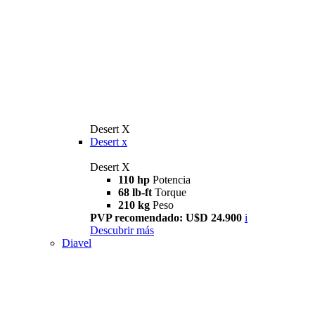
Desert X
Desert x
Desert X
110 hp
Potencia
68 lb-ft
Torque
210 kg
Peso
PVP recomendado: U$D 24.900
i
Descubrir más
Diavel