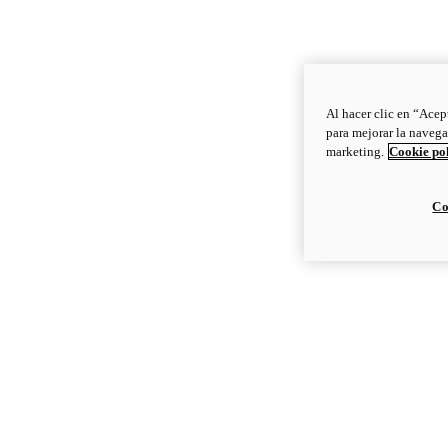
Al hacer clic en “Acep
para mejorar la navega
marketing.
Cookie po
Co