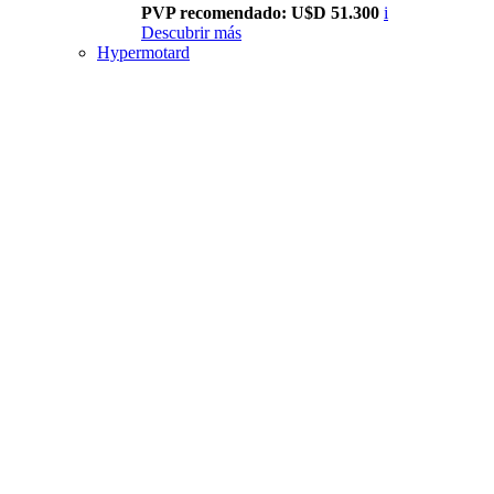
PVP recomendado: U$D 51.300
i
Descubrir más
Hypermotard