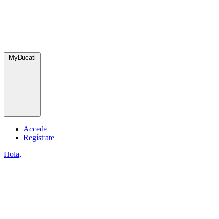
MyDucati
Accede
Regístrate
Hola,