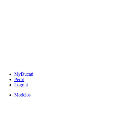
MyDucati
Perfil
Logout
Modelos