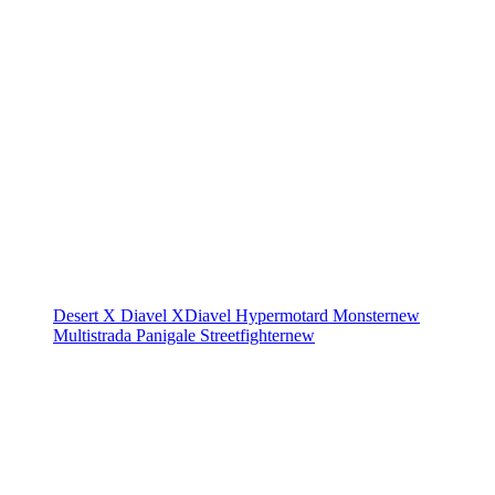
Desert X
Diavel
XDiavel
Hypermotard
Monster
new
Multistrada
Panigale
Streetfighter
new