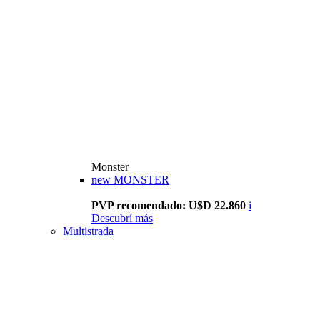
Monster
new
MONSTER
PVP recomendado: U$D 22.860
i
Descubrí más
Multistrada