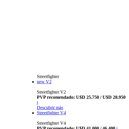
Streetfighter
new
V2
Streetfighter V2
PVP recomendado: U$D 25.750 / U$D 28.950
i
Descubrir más
Streetfighter V4
Streetfighter V4
PVP recomendado: U$D 41.000 / 46.400
i