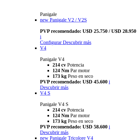
Panigale
new
Panigale V2 / V2S
PVP recomendado: U$D 25.750 / U$D 28.950
i
Configurar
Descubrir más
V4
Panigale V4
214 cv
Potencia
124 Nm
Par motor
173 kg
Peso en seco
PVP recomendado: U$D 45.600
i
Descubrir más
V4 S
Panigale V4 S
214 cv
Potencia
124 Nm
Par motor
173 kg
Peso en seco
PVP recomendado: U$D 58.600
i
Descubrir más
new
Panigale Tricolore V4