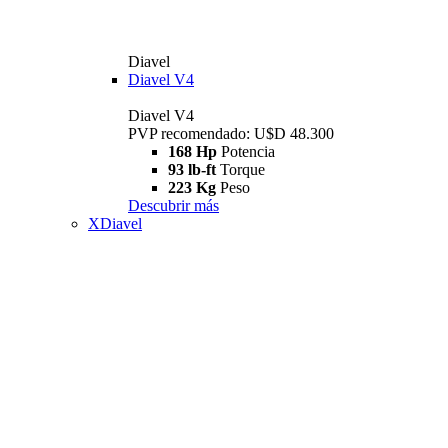
Diavel
Diavel V4
Diavel V4
PVP recomendado: U$D 48.300
168 Hp
Potencia
93 lb-ft
Torque
223 Kg
Peso
Descubrir más
XDiavel