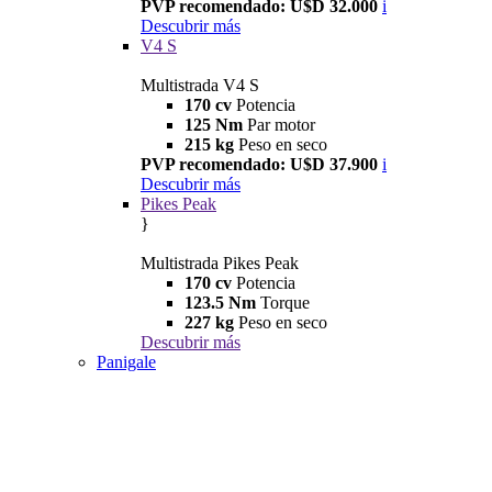
PVP recomendado: U$D 32.000
i
Descubrir más
V4 S
Multistrada V4 S
170 cv
Potencia
125 Nm
Par motor
215 kg
Peso en seco
PVP recomendado: U$D 37.900
i
Descubrir más
Pikes Peak
}
Multistrada Pikes Peak
170 cv
Potencia
123.5 Nm
Torque
227 kg
Peso en seco
Descubrir más
Panigale