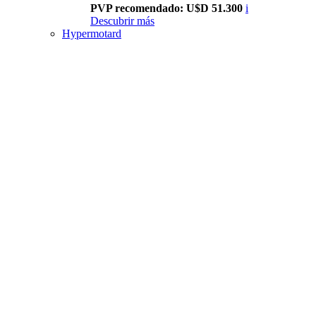
PVP recomendado: U$D 51.300
i
Descubrir más
Hypermotard