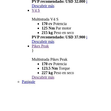
PVP recomendado: U$D 32.000
i
Descubrir más
V4 S
Multistrada V4 S
170 cv
Potencia
125 Nm
Par motor
215 kg
Peso en seco
PVP recomendado: U$D 37.900
i
Descubrir más
Pikes Peak
}
Multistrada Pikes Peak
170 cv
Potencia
123.5 Nm
Torque
227 kg
Peso en seco
Descubrir más
Panigale