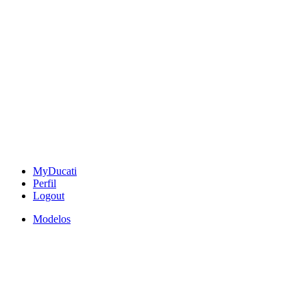
MyDucati
Perfil
Logout
Modelos