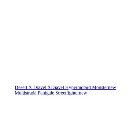
Desert X
Diavel
XDiavel
Hypermotard
Monster
new
Multistrada
Panigale
Streetfighter
new