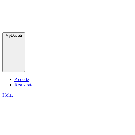
MyDucati
Accede
Regístrate
Hola,