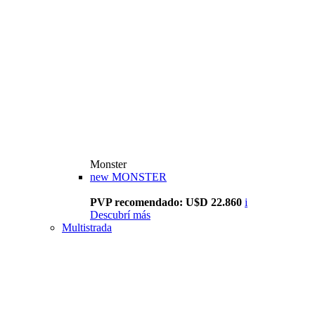
Monster
new
MONSTER
PVP recomendado: U$D 22.860
i
Descubrí más
Multistrada