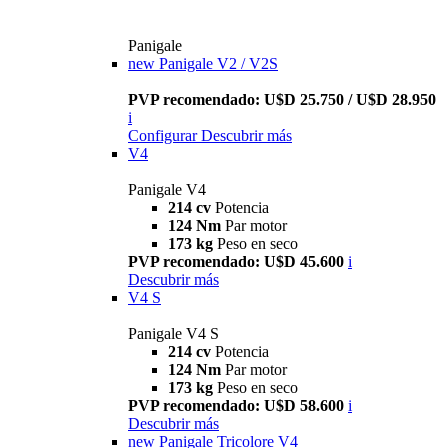
Panigale
new
Panigale V2 / V2S
PVP recomendado: U$D 25.750 / U$D 28.950
i
Configurar
Descubrir más
V4
Panigale V4
214 cv
Potencia
124 Nm
Par motor
173 kg
Peso en seco
PVP recomendado: U$D 45.600
i
Descubrir más
V4 S
Panigale V4 S
214 cv
Potencia
124 Nm
Par motor
173 kg
Peso en seco
PVP recomendado: U$D 58.600
i
Descubrir más
new
Panigale Tricolore V4