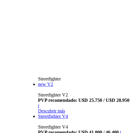
Streetfighter
new
V2
Streetfighter V2
PVP recomendado: U$D 25.750 / U$D 28.950
i
Descubrir más
Streetfighter V4
Streetfighter V4
PVP recomendado: U$D 41.000 / 46.400
i