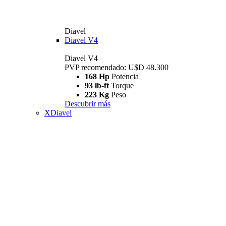
Diavel
Diavel V4
Diavel V4
PVP recomendado: U$D 48.300
168 Hp
Potencia
93 lb-ft
Torque
223 Kg
Peso
Descubrir más
XDiavel