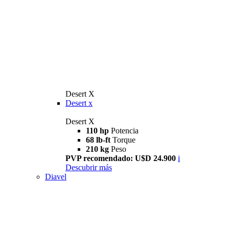
Desert X
Desert x
Desert X
110 hp
Potencia
68 lb-ft
Torque
210 kg
Peso
PVP recomendado: U$D 24.900
i
Descubrir más
Diavel