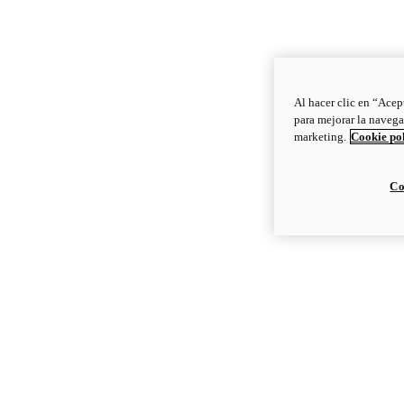
Al hacer clic en “Acep
para mejorar la navega
marketing.
Cookie po
Co