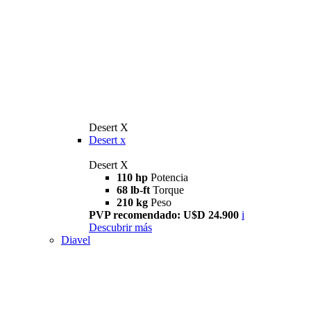
Desert X
Desert x
Desert X
110 hp
Potencia
68 lb-ft
Torque
210 kg
Peso
PVP recomendado: U$D 24.900
i
Descubrir más
Diavel