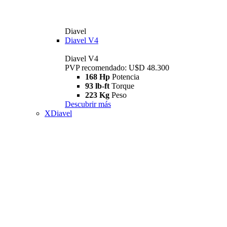
Diavel
Diavel V4
Diavel V4
PVP recomendado: U$D 48.300
168 Hp
Potencia
93 lb-ft
Torque
223 Kg
Peso
Descubrir más
XDiavel