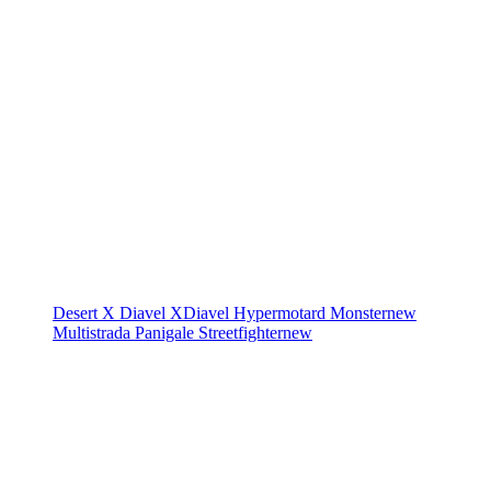
Desert X
Diavel
XDiavel
Hypermotard
Monster
new
Multistrada
Panigale
Streetfighter
new