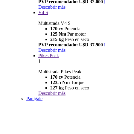
PVP recomendado: U$D 32.000
i
Descubrir más
V4 S
Multistrada V4 S
170 cv
Potencia
125 Nm
Par motor
215 kg
Peso en seco
PVP recomendado: U$D 37.900
i
Descubrir más
Pikes Peak
}
Multistrada Pikes Peak
170 cv
Potencia
123.5 Nm
Torque
227 kg
Peso en seco
Descubrir más
Panigale