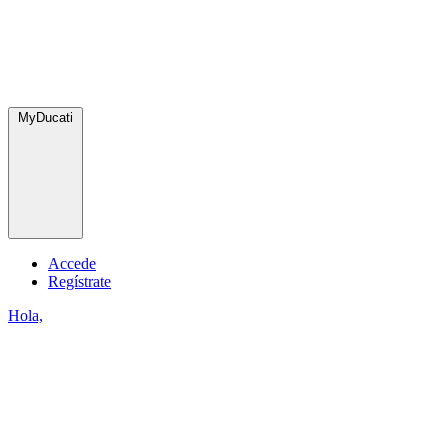
MyDucati
Accede
Regístrate
Hola,