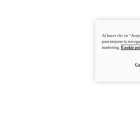
Al hacer clic en “Acep
para mejorar la navega
marketing.
Cookie po
Co