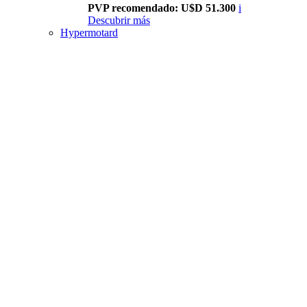
PVP recomendado: U$D 51.300
i
Descubrir más
Hypermotard