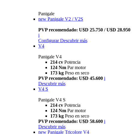
Panigale
new
Panigale V2 / V2S
PVP recomendado: U$D 25.750 / U$D 28.950
i
Configurar
Descubrir más
V4
Panigale V4
214 cv
Potencia
124 Nm
Par motor
173 kg
Peso en seco
PVP recomendado: U$D 45.600
i
Descubrir más
V4 S
Panigale V4 S
214 cv
Potencia
124 Nm
Par motor
173 kg
Peso en seco
PVP recomendado: U$D 58.600
i
Descubrir más
new
Panigale Tricolore V4