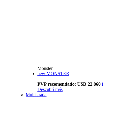
Monster
new
MONSTER
PVP recomendado: U$D 22.860
i
Descubrí más
Multistrada