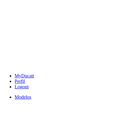
MyDucati
Perfil
Logout
Modelos