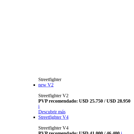
Streetfighter
new
V2
Streetfighter V2
PVP recomendado: U$D 25.750 / U$D 28.950
i
Descubrir más
Streetfighter V4
Streetfighter V4
PVP recomendado: U$D 41.000 / 46.400
i