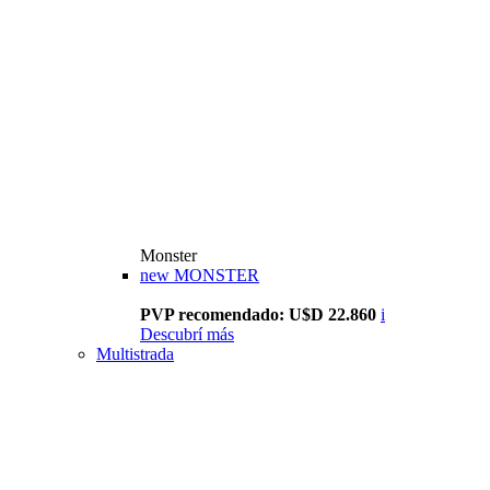
Monster
new
MONSTER
PVP recomendado: U$D 22.860
i
Descubrí más
Multistrada