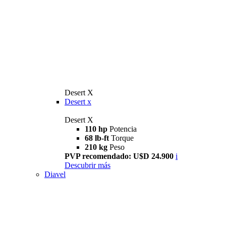
Desert X
Desert x
Desert X
110 hp
Potencia
68 lb-ft
Torque
210 kg
Peso
PVP recomendado: U$D 24.900
i
Descubrir más
Diavel