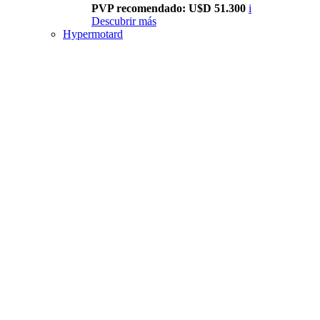
PVP recomendado: U$D 51.300
i
Descubrir más
Hypermotard