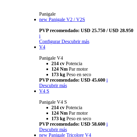
Panigale
new
Panigale V2 / V2S
PVP recomendado: U$D 25.750 / U$D 28.950
i
Configurar
Descubrir más
V4
Panigale V4
214 cv
Potencia
124 Nm
Par motor
173 kg
Peso en seco
PVP recomendado: U$D 45.600
i
Descubrir más
V4 S
Panigale V4 S
214 cv
Potencia
124 Nm
Par motor
173 kg
Peso en seco
PVP recomendado: U$D 58.600
i
Descubrir más
new
Panigale Tricolore V4