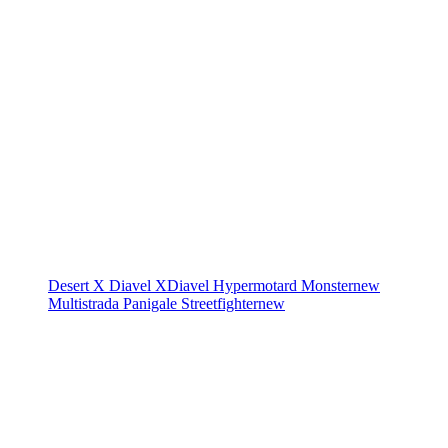
Desert X
Diavel
XDiavel
Hypermotard
Monster
new
Multistrada
Panigale
Streetfighter
new