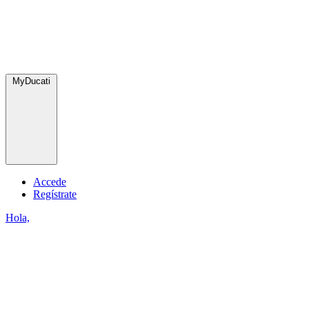
MyDucati
Accede
Regístrate
Hola,