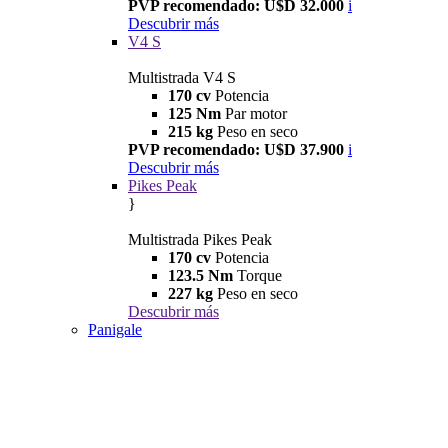
PVP recomendado: U$D 32.000
i
Descubrir más
V4 S
Multistrada V4 S
170 cv
Potencia
125 Nm
Par motor
215 kg
Peso en seco
PVP recomendado: U$D 37.900
i
Descubrir más
Pikes Peak
}
Multistrada Pikes Peak
170 cv
Potencia
123.5 Nm
Torque
227 kg
Peso en seco
Descubrir más
Panigale