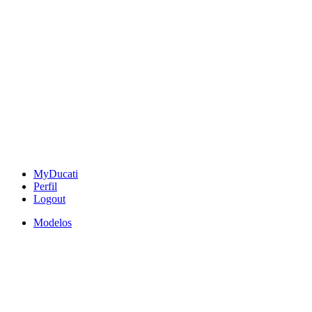
MyDucati
Perfil
Logout
Modelos