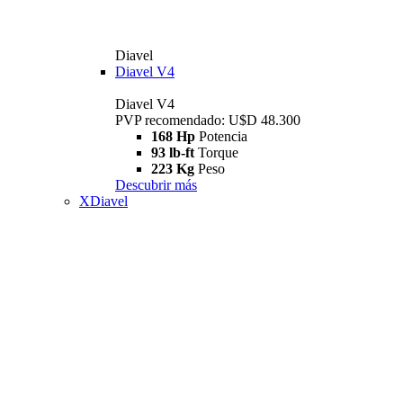
Diavel
Diavel V4
Diavel V4
PVP recomendado: U$D 48.300
168 Hp
Potencia
93 lb-ft
Torque
223 Kg
Peso
Descubrir más
XDiavel