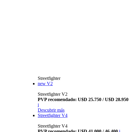
Streetfighter
new
V2
Streetfighter V2
PVP recomendado: U$D 25.750 / U$D 28.950
i
Descubrir más
Streetfighter V4
Streetfighter V4
PVP recomendado: U$D 41.000 / 46.400
i