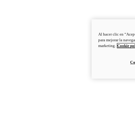
Al hacer clic en “Acep
para mejorar la navega
marketing.
Cookie po
Co