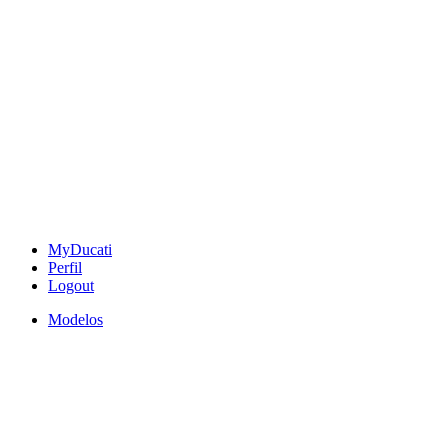
MyDucati
Perfil
Logout
Modelos