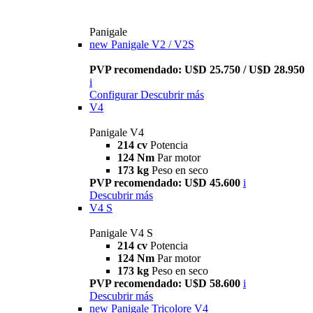
Panigale
new
Panigale V2 / V2S
PVP recomendado: U$D 25.750 / U$D 28.950
i
Configurar
Descubrir más
V4
Panigale V4
214 cv
Potencia
124 Nm
Par motor
173 kg
Peso en seco
PVP recomendado: U$D 45.600
i
Descubrir más
V4 S
Panigale V4 S
214 cv
Potencia
124 Nm
Par motor
173 kg
Peso en seco
PVP recomendado: U$D 58.600
i
Descubrir más
new
Panigale Tricolore V4