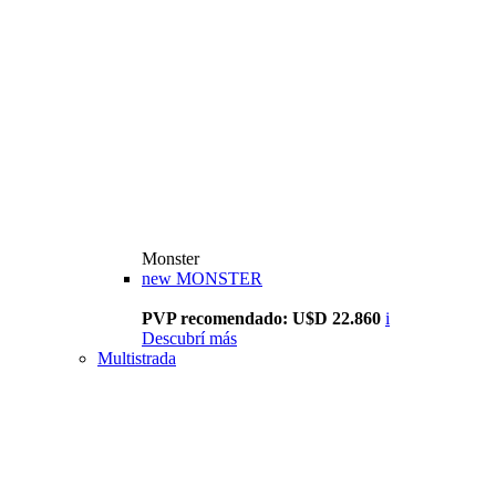
Monster
new
MONSTER
PVP recomendado: U$D 22.860
i
Descubrí más
Multistrada