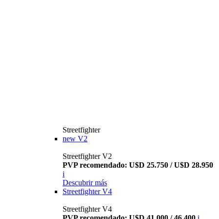
Streetfighter
new
V2
Streetfighter V2
PVP recomendado: U$D 25.750 / U$D 28.950
i
Descubrir más
Streetfighter V4
Streetfighter V4
PVP recomendado: U$D 41.000 / 46.400
i