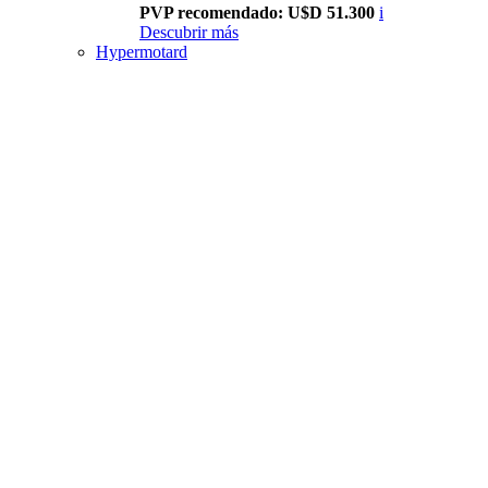
PVP recomendado: U$D 51.300
i
Descubrir más
Hypermotard