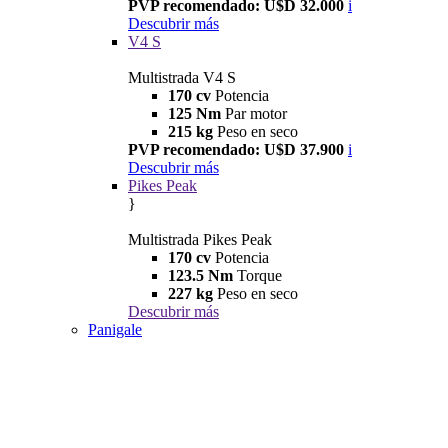
PVP recomendado: U$D 32.000
i
Descubrir más
V4 S
Multistrada V4 S
170 cv
Potencia
125 Nm
Par motor
215 kg
Peso en seco
PVP recomendado: U$D 37.900
i
Descubrir más
Pikes Peak
}
Multistrada Pikes Peak
170 cv
Potencia
123.5 Nm
Torque
227 kg
Peso en seco
Descubrir más
Panigale