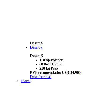
Desert X
Desert x
Desert X
110 hp
Potencia
68 lb-ft
Torque
210 kg
Peso
PVP recomendado: U$D 24.900
i
Descubrir más
Diavel