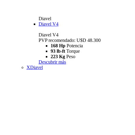
Diavel
Diavel V4
Diavel V4
PVP recomendado: U$D 48.300
168 Hp
Potencia
93 lb-ft
Torque
223 Kg
Peso
Descubrir más
XDiavel