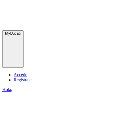
MyDucati
Accede
Regístrate
Hola,