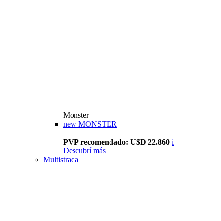
Monster
new
MONSTER
PVP recomendado: U$D 22.860
i
Descubrí más
Multistrada