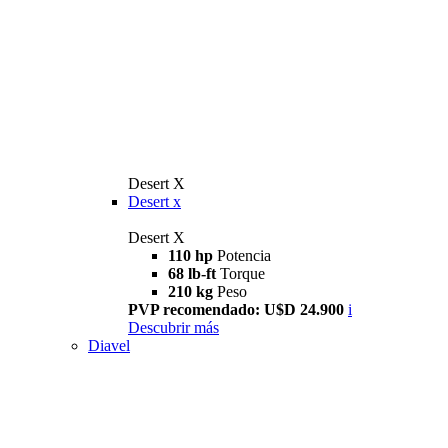
Desert X
Desert x
Desert X
110 hp
Potencia
68 lb-ft
Torque
210 kg
Peso
PVP recomendado: U$D 24.900
i
Descubrir más
Diavel