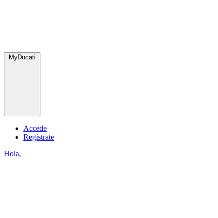
MyDucati
Accede
Regístrate
Hola,