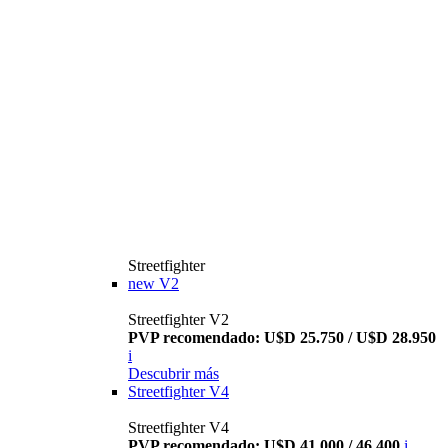
Streetfighter
new
V2
Streetfighter V2
PVP recomendado: U$D 25.750 / U$D 28.950
i
Descubrir más
Streetfighter V4
Streetfighter V4
PVP recomendado: U$D 41.000 / 46.400
i