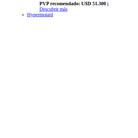
PVP recomendado: U$D 51.300
i
Descubrir más
Hypermotard