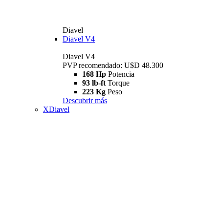
Diavel
Diavel V4
Diavel V4
PVP recomendado: U$D 48.300
168 Hp
Potencia
93 lb-ft
Torque
223 Kg
Peso
Descubrir más
XDiavel