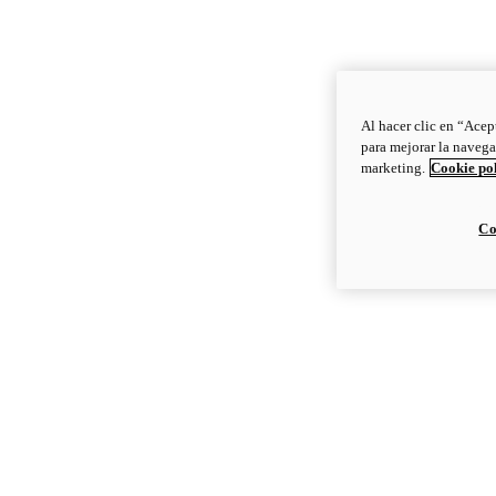
Al hacer clic en “Acep
para mejorar la navega
marketing.
Cookie po
Co