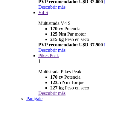
PVP recomendado: U$D 32.000
i
Descubrir más
V4 S
Multistrada V4 S
170 cv
Potencia
125 Nm
Par motor
215 kg
Peso en seco
PVP recomendado: U$D 37.900
i
Descubrir más
Pikes Peak
}
Multistrada Pikes Peak
170 cv
Potencia
123.5 Nm
Torque
227 kg
Peso en seco
Descubrir más
Panigale