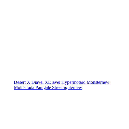
Desert X
Diavel
XDiavel
Hypermotard
Monster
new
Multistrada
Panigale
Streetfighter
new