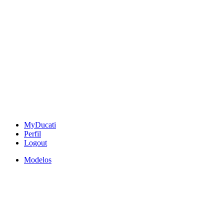
MyDucati
Perfil
Logout
Modelos