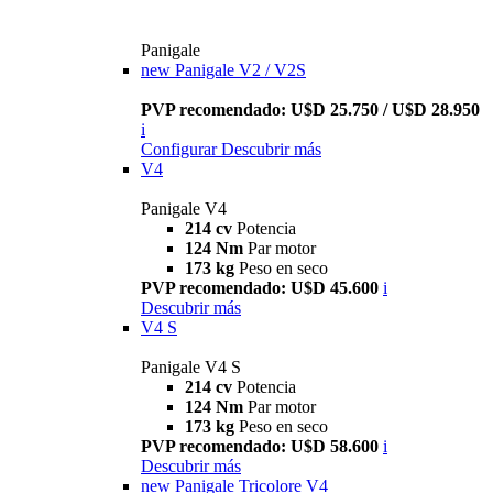
Panigale
new
Panigale V2 / V2S
PVP recomendado: U$D 25.750 / U$D 28.950
i
Configurar
Descubrir más
V4
Panigale V4
214 cv
Potencia
124 Nm
Par motor
173 kg
Peso en seco
PVP recomendado: U$D 45.600
i
Descubrir más
V4 S
Panigale V4 S
214 cv
Potencia
124 Nm
Par motor
173 kg
Peso en seco
PVP recomendado: U$D 58.600
i
Descubrir más
new
Panigale Tricolore V4