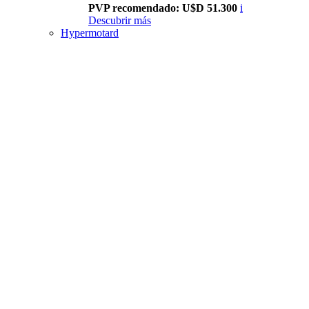
PVP recomendado: U$D 51.300
i
Descubrir más
Hypermotard