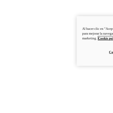
Al hacer clic en “Acep
para mejorar la navega
marketing.
Cookie po
Co