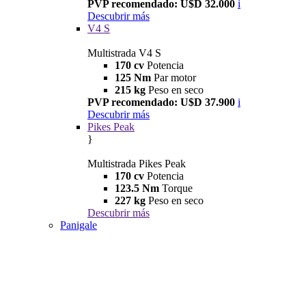
PVP recomendado: U$D 32.000
i
Descubrir más
V4 S
Multistrada V4 S
170 cv
Potencia
125 Nm
Par motor
215 kg
Peso en seco
PVP recomendado: U$D 37.900
i
Descubrir más
Pikes Peak
}
Multistrada Pikes Peak
170 cv
Potencia
123.5 Nm
Torque
227 kg
Peso en seco
Descubrir más
Panigale