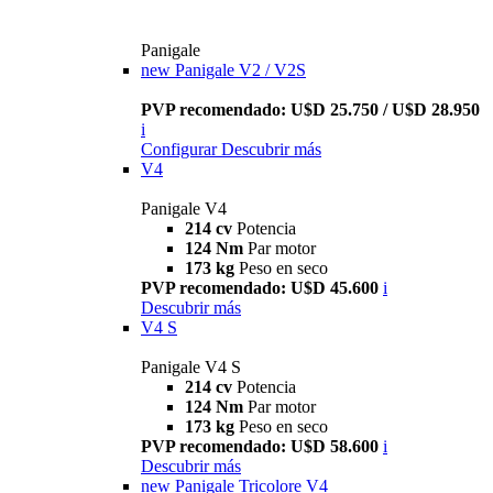
Panigale
new
Panigale V2 / V2S
PVP recomendado: U$D 25.750 / U$D 28.950
i
Configurar
Descubrir más
V4
Panigale V4
214 cv
Potencia
124 Nm
Par motor
173 kg
Peso en seco
PVP recomendado: U$D 45.600
i
Descubrir más
V4 S
Panigale V4 S
214 cv
Potencia
124 Nm
Par motor
173 kg
Peso en seco
PVP recomendado: U$D 58.600
i
Descubrir más
new
Panigale Tricolore V4