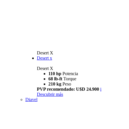
Desert X
Desert x
Desert X
110 hp
Potencia
68 lb-ft
Torque
210 kg
Peso
PVP recomendado: U$D 24.900
i
Descubrir más
Diavel