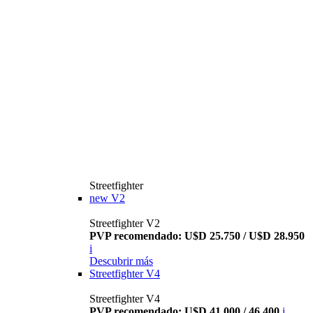
Streetfighter
new
V2
Streetfighter V2
PVP recomendado: U$D 25.750 / U$D 28.950
i
Descubrir más
Streetfighter V4
Streetfighter V4
PVP recomendado: U$D 41.000 / 46.400
i