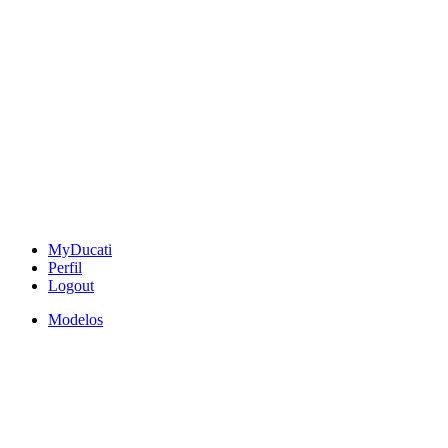
MyDucati
Perfil
Logout
Modelos