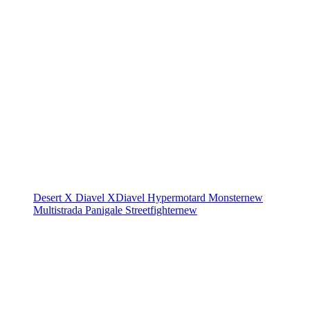
Desert X
Diavel
XDiavel
Hypermotard
Monster
new
Multistrada
Panigale
Streetfighter
new