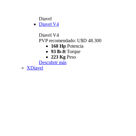
Diavel
Diavel V4
Diavel V4
PVP recomendado: U$D 48.300
168 Hp
Potencia
93 lb-ft
Torque
223 Kg
Peso
Descubrir más
XDiavel