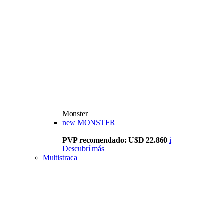
Monster
new
MONSTER
PVP recomendado: U$D 22.860
i
Descubrí más
Multistrada