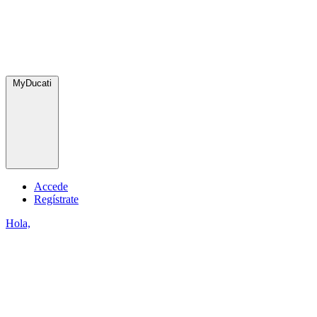
MyDucati
Accede
Regístrate
Hola,