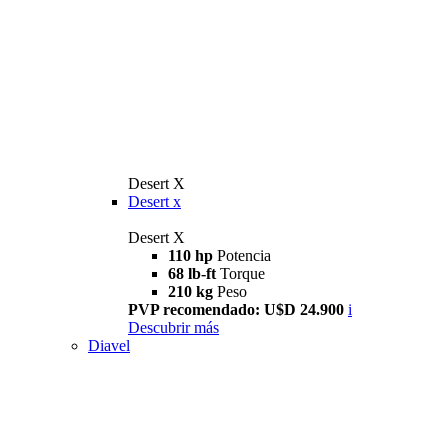
Desert X
Desert x
Desert X
110 hp
Potencia
68 lb-ft
Torque
210 kg
Peso
PVP recomendado: U$D 24.900
i
Descubrir más
Diavel