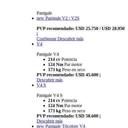
Panigale
new
Panigale V2 / V2S
PVP recomendado: U$D 25.750 / U$D 28.950
i
Configurar
Descubrir más
V4
Panigale V4
214 cv
Potencia
124 Nm
Par motor
173 kg
Peso en seco
PVP recomendado: U$D 45.600
i
Descubrir más
V4 S
Panigale V4 S
214 cv
Potencia
124 Nm
Par motor
173 kg
Peso en seco
PVP recomendado: U$D 58.600
i
Descubrir más
new
Panigale Tricolore V4