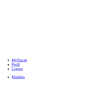
MyDucati
Perfil
Logout
Modelos