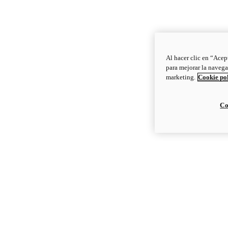
Al hacer clic en “Acep
para mejorar la navega
marketing.
Cookie po
Co