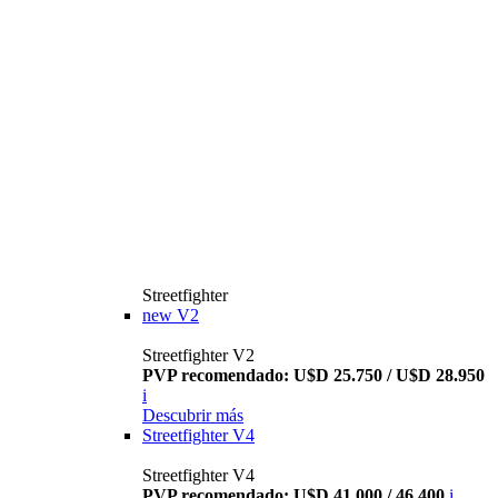
Streetfighter
new
V2
Streetfighter V2
PVP recomendado: U$D 25.750 / U$D 28.950
i
Descubrir más
Streetfighter V4
Streetfighter V4
PVP recomendado: U$D 41.000 / 46.400
i