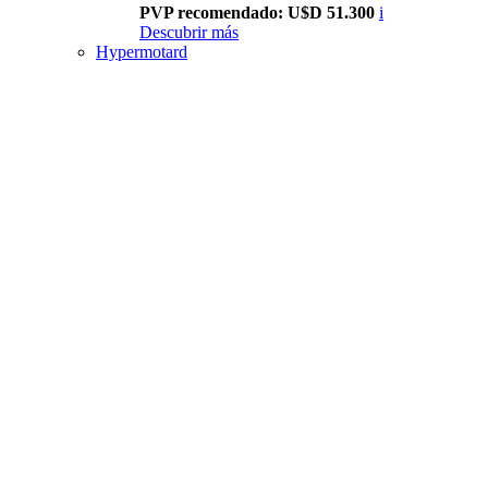
PVP recomendado: U$D 51.300
i
Descubrir más
Hypermotard