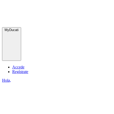
MyDucati
Accede
Regístrate
Hola,