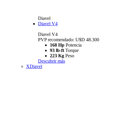
Diavel
Diavel V4
Diavel V4
PVP recomendado: U$D 48.300
168 Hp
Potencia
93 lb-ft
Torque
223 Kg
Peso
Descubrir más
XDiavel