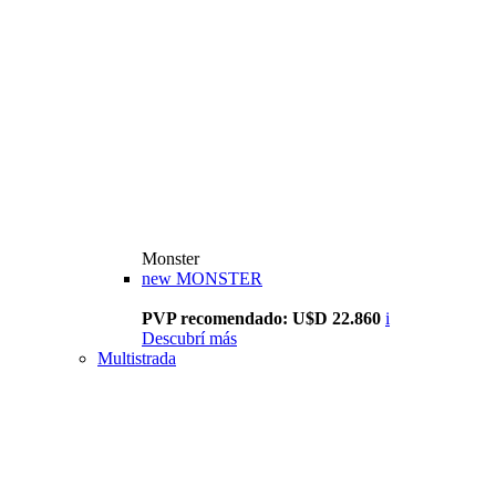
Monster
new
MONSTER
PVP recomendado: U$D 22.860
i
Descubrí más
Multistrada