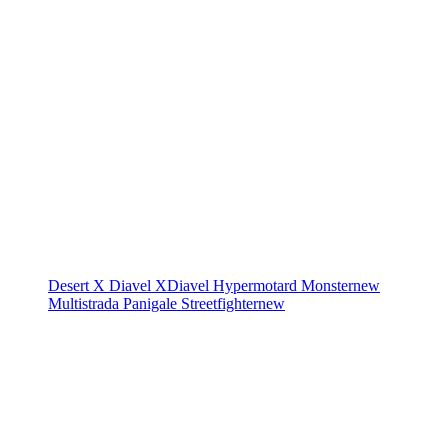
Desert X
Diavel
XDiavel
Hypermotard
Monster
new
Multistrada
Panigale
Streetfighter
new