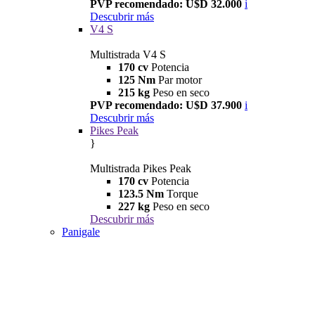
PVP recomendado: U$D 32.000
i
Descubrir más
V4 S
Multistrada V4 S
170 cv
Potencia
125 Nm
Par motor
215 kg
Peso en seco
PVP recomendado: U$D 37.900
i
Descubrir más
Pikes Peak
}
Multistrada Pikes Peak
170 cv
Potencia
123.5 Nm
Torque
227 kg
Peso en seco
Descubrir más
Panigale