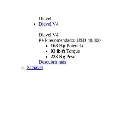
Diavel
Diavel V4
Diavel V4
PVP recomendado: U$D 48.300
168 Hp
Potencia
93 lb-ft
Torque
223 Kg
Peso
Descubrir más
XDiavel