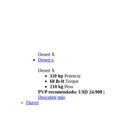
Desert X
Desert x
Desert X
110 hp
Potencia
68 lb-ft
Torque
210 kg
Peso
PVP recomendado: U$D 24.900
i
Descubrir más
Diavel