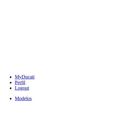
MyDucati
Perfil
Logout
Modelos