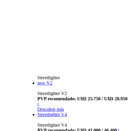
Streetfighter
new
V2
Streetfighter V2
PVP recomendado: U$D 25.750 / U$D 28.950
i
Descubrir más
Streetfighter V4
Streetfighter V4
PVP recomendado: U$D 41.000 / 46.400
i