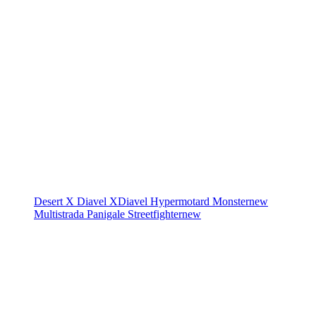
Desert X
Diavel
XDiavel
Hypermotard
Monster
new
Multistrada
Panigale
Streetfighter
new