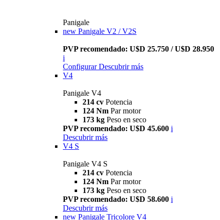
Panigale
new
Panigale V2 / V2S
PVP recomendado: U$D 25.750 / U$D 28.950
i
Configurar
Descubrir más
V4
Panigale V4
214 cv
Potencia
124 Nm
Par motor
173 kg
Peso en seco
PVP recomendado: U$D 45.600
i
Descubrir más
V4 S
Panigale V4 S
214 cv
Potencia
124 Nm
Par motor
173 kg
Peso en seco
PVP recomendado: U$D 58.600
i
Descubrir más
new
Panigale Tricolore V4