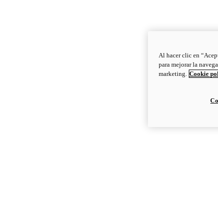
Al hacer clic en “Acep
para mejorar la navega
marketing.
Cookie po
Co