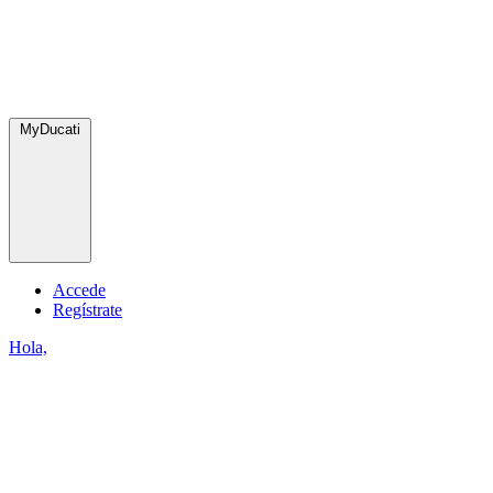
MyDucati
Accede
Regístrate
Hola,