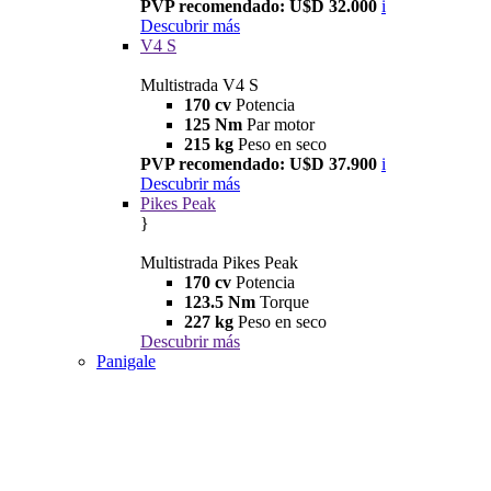
PVP recomendado: U$D 32.000
i
Descubrir más
V4 S
Multistrada V4 S
170 cv
Potencia
125 Nm
Par motor
215 kg
Peso en seco
PVP recomendado: U$D 37.900
i
Descubrir más
Pikes Peak
}
Multistrada Pikes Peak
170 cv
Potencia
123.5 Nm
Torque
227 kg
Peso en seco
Descubrir más
Panigale