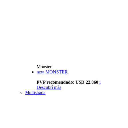
Monster
new
MONSTER
PVP recomendado: U$D 22.860
i
Descubrí más
Multistrada