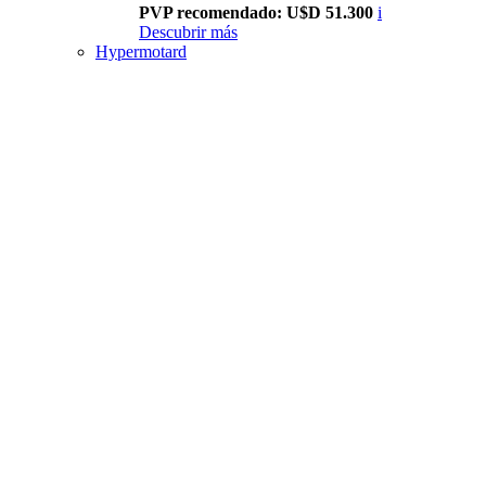
PVP recomendado: U$D 51.300
i
Descubrir más
Hypermotard