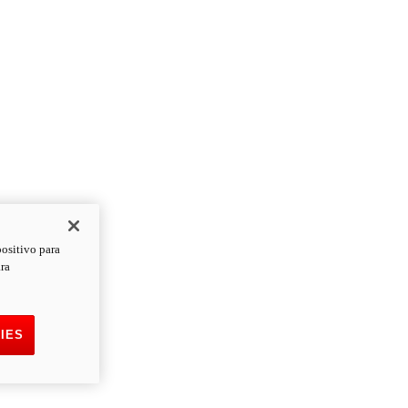
positivo para
ara
IES