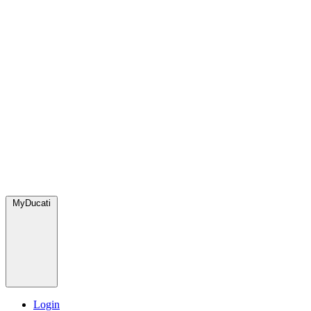
MyDucati
Login