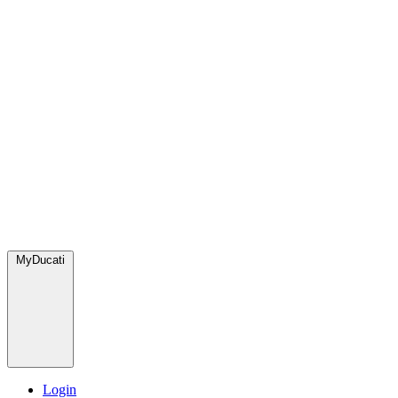
MyDucati
Login