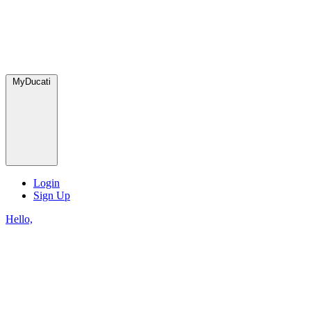
MyDucati
Login
Sign Up
Hello,