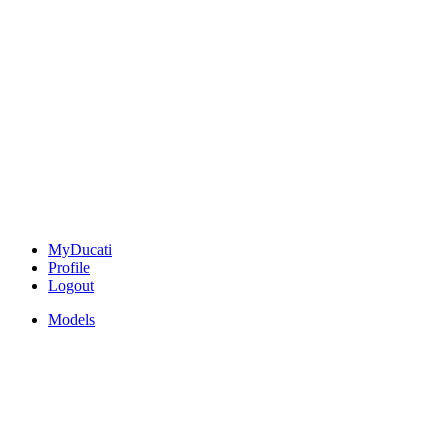
MyDucati
Profile
Logout
Models