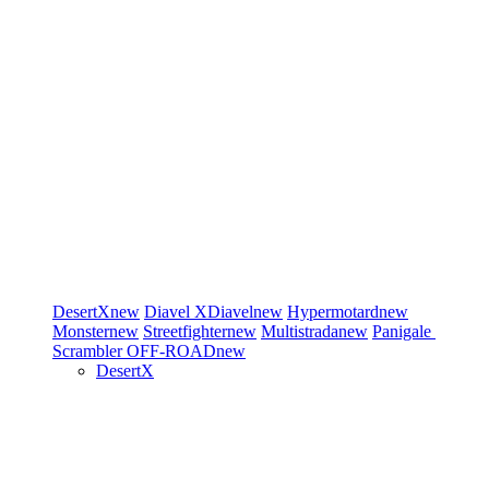
DesertX
new
Diavel
XDiavel
new
Hypermotard
new
Monster
new
Streetfighter
new
Multistrada
new
Panigale
Scrambler
OFF-ROAD
new
DesertX