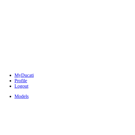
MyDucati
Profile
Logout
Models