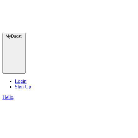
MyDucati
Login
Sign Up
Hello,