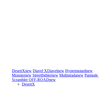
DesertX
new
Diavel
XDiavel
new
Hypermotard
new
Monster
new
Streetfighter
new
Multistrada
new
Panigale
Scrambler
OFF-ROAD
new
DesertX