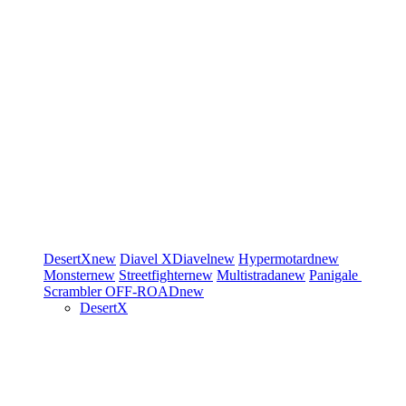
DesertX
new
Diavel
XDiavel
new
Hypermotard
new
Monster
new
Streetfighter
new
Multistrada
new
Panigale
Scrambler
OFF-ROAD
new
DesertX