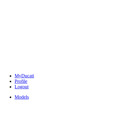
MyDucati
Profile
Logout
Models