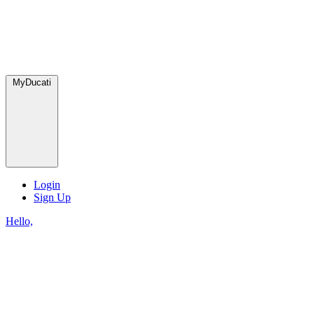
MyDucati
Login
Sign Up
Hello,