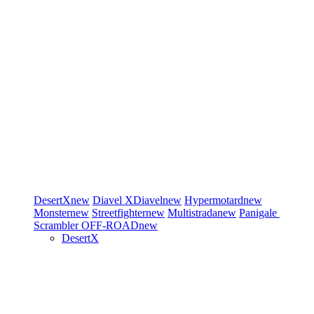
DesertX
new
Diavel
XDiavel
new
Hypermotard
new
Monster
new
Streetfighter
new
Multistrada
new
Panigale
Scrambler
OFF-ROAD
new
DesertX