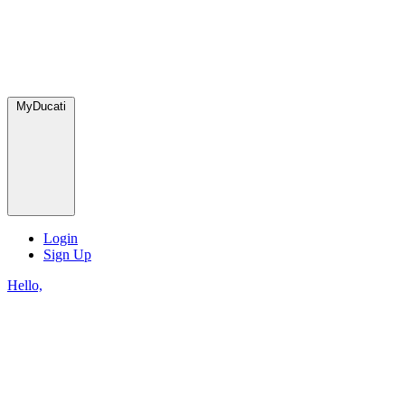
MyDucati
Login
Sign Up
Hello,