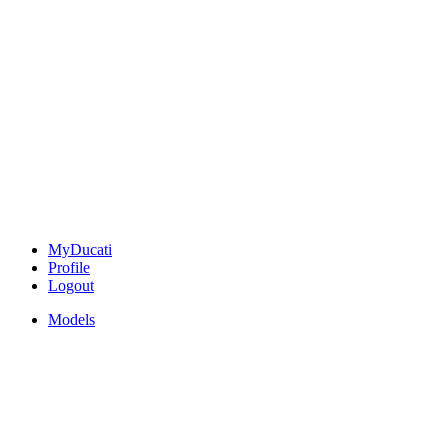
MyDucati
Profile
Logout
Models