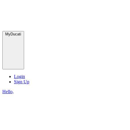
MyDucati
Login
Sign Up
Hello,