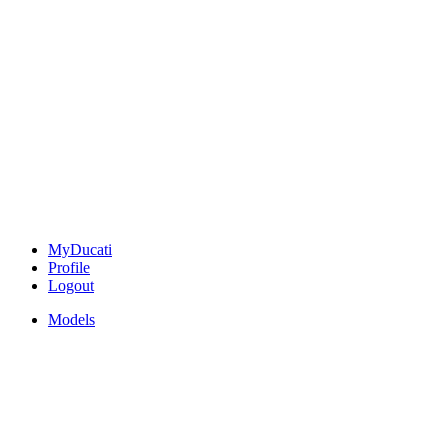
MyDucati
Profile
Logout
Models