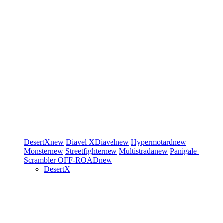
DesertX
new
Diavel
XDiavel
new
Hypermotard
new
Monster
new
Streetfighter
new
Multistrada
new
Panigale
Scrambler
OFF-ROAD
new
DesertX